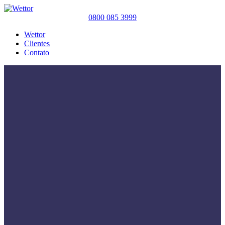
0800 085 3999
Wettor
Clientes
Contato