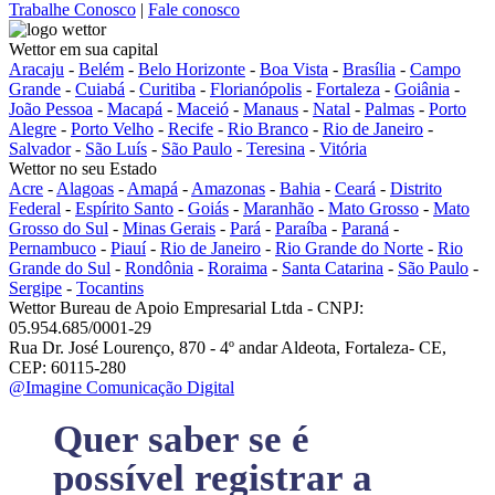
Trabalhe Conosco
|
Fale conosco
Wettor em sua capital
Aracaju
-
Belém
-
Belo Horizonte
-
Boa Vista
-
Brasília
-
Campo
Grande
-
Cuiabá
-
Curitiba
-
Florianópolis
-
Fortaleza
-
Goiânia
-
João Pessoa
-
Macapá
-
Maceió
-
Manaus
-
Natal
-
Palmas
-
Porto
Alegre
-
Porto Velho
-
Recife
-
Rio Branco
-
Rio de Janeiro
-
Salvador
-
São Luís
-
São Paulo
-
Teresina
-
Vitória
Wettor no seu Estado
Acre
-
Alagoas
-
Amapá
-
Amazonas
-
Bahia
-
Ceará
-
Distrito
Federal
-
Espírito Santo
-
Goiás
-
Maranhão
-
Mato Grosso
-
Mato
Grosso do Sul
-
Minas Gerais
-
Pará
-
Paraíba
-
Paraná
-
Pernambuco
-
Piauí
-
Rio de Janeiro
-
Rio Grande do Norte
-
Rio
Grande do Sul
-
Rondônia
-
Roraima
-
Santa Catarina
-
São Paulo
-
Sergipe
-
Tocantins
Wettor Bureau de Apoio Empresarial Ltda - CNPJ:
05.954.685/0001-29
Rua Dr. José Lourenço, 870 - 4º andar Aldeota, Fortaleza- CE,
CEP: 60115-280
@Imagine Comunicação Digital
Quer saber se é
possível registrar a