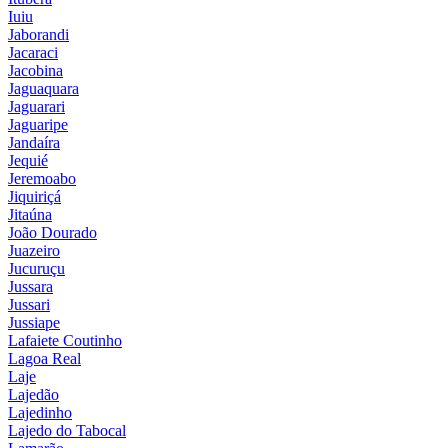
Iuiu
Jaborandi
Jacaraci
Jacobina
Jaguaquara
Jaguarari
Jaguaripe
Jandaíra
Jequié
Jeremoabo
Jiquiriçá
Jitaúna
João Dourado
Juazeiro
Jucuruçu
Jussara
Jussari
Jussiape
Lafaiete Coutinho
Lagoa Real
Laje
Lajedão
Lajedinho
Lajedo do Tabocal