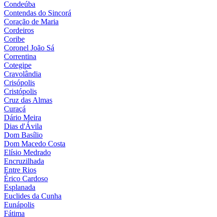
Condeúba
Contendas do Sincorá
Coração de Maria
Cordeiros
Coribe
Coronel João Sá
Correntina
Cotegipe
Cravolândia
Crisópolis
Cristópolis
Cruz das Almas
Curaçá
Dário Meira
Dias d'Ávila
Dom Basílio
Dom Macedo Costa
Elísio Medrado
Encruzilhada
Entre Rios
Érico Cardoso
Esplanada
Euclides da Cunha
Eunápolis
Fátima