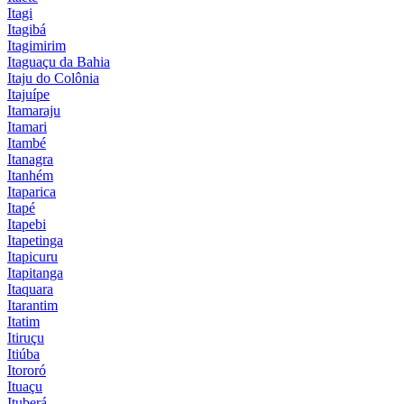
Itagi
Itagibá
Itagimirim
Itaguaçu da Bahia
Itaju do Colônia
Itajuípe
Itamaraju
Itamari
Itambé
Itanagra
Itanhém
Itaparica
Itapé
Itapebi
Itapetinga
Itapicuru
Itapitanga
Itaquara
Itarantim
Itatim
Itiruçu
Itiúba
Itororó
Ituaçu
Ituberá