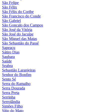
São Felipe
São Félix
São Félix do Coribe
São Francisco do Conde
São Gabriel
São Gonçalo dos Campos
São José da Vitória
São José do Jacuípe
São Miguel das Matas
São Sebastião do Passé
Sapeaçu
Sátiro Dias
Saubara
Saúde
Seabra
Sebastião Laranjeiras
Senhor do Bonfim
Sento Sé
Serra do Ramalho
Serra Dourada
Serra Preta
Serrinha
Serrolândia
Simões Filho
Sítio do Mato