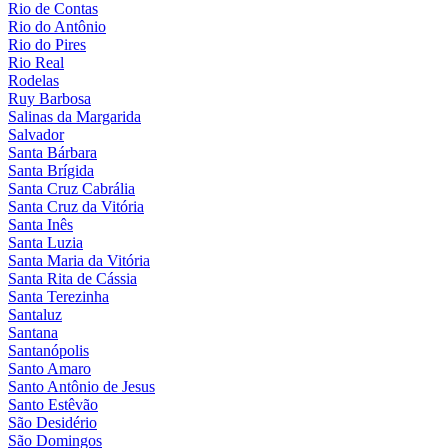
Rio de Contas
Rio do Antônio
Rio do Pires
Rio Real
Rodelas
Ruy Barbosa
Salinas da Margarida
Salvador
Santa Bárbara
Santa Brígida
Santa Cruz Cabrália
Santa Cruz da Vitória
Santa Inês
Santa Luzia
Santa Maria da Vitória
Santa Rita de Cássia
Santa Terezinha
Santaluz
Santana
Santanópolis
Santo Amaro
Santo Antônio de Jesus
Santo Estêvão
São Desidério
São Domingos