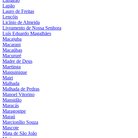
Lamarão
Lapão
Lauro de Freitas
Lençóis
Licínio de Almeida
Livramento de Nossa Senhora
Luís Eduardo Magalhães
Macajuba
Macarani
Macaúbas
Macururé
Madre de Deus
Maetinga
Maiquinique
Mairi
Malhada
Malhada de Pedras
Manoel Vitorino
Mansidão
Maracás
Maragogipe
Maraú
Marcionílio Souza
Mascote
Mata de São João