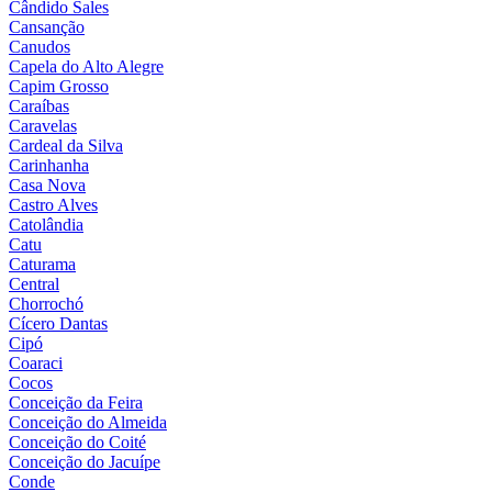
Cândido Sales
Cansanção
Canudos
Capela do Alto Alegre
Capim Grosso
Caraíbas
Caravelas
Cardeal da Silva
Carinhanha
Casa Nova
Castro Alves
Catolândia
Catu
Caturama
Central
Chorrochó
Cícero Dantas
Cipó
Coaraci
Cocos
Conceição da Feira
Conceição do Almeida
Conceição do Coité
Conceição do Jacuípe
Conde