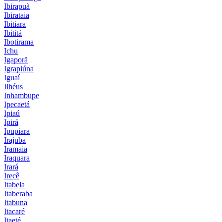
Ibirapuã
Ibirataia
Ibitiara
Ibititá
Ibotirama
Ichu
Igaporã
Igrapiúna
Iguaí
Ilhéus
Inhambupe
Ipecaetá
Ipiaú
Ipirá
Ipupiara
Irajuba
Iramaia
Iraquara
Irará
Irecê
Itabela
Itaberaba
Itabuna
Itacaré
Itaeté