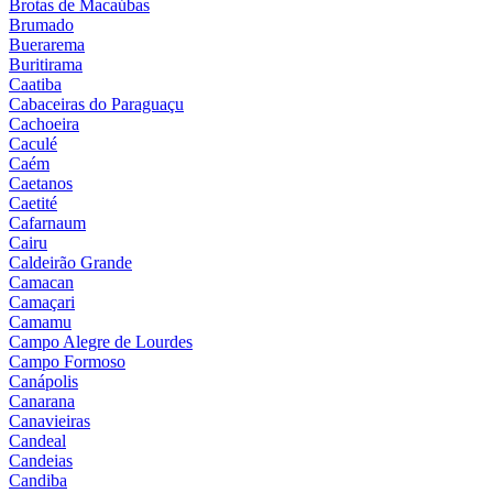
Brotas de Macaúbas
Brumado
Buerarema
Buritirama
Caatiba
Cabaceiras do Paraguaçu
Cachoeira
Caculé
Caém
Caetanos
Caetité
Cafarnaum
Cairu
Caldeirão Grande
Camacan
Camaçari
Camamu
Campo Alegre de Lourdes
Campo Formoso
Canápolis
Canarana
Canavieiras
Candeal
Candeias
Candiba