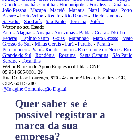
Grande
-
Cuiabá
-
Curitiba
-
Florianópolis
-
Fortaleza
-
Goiânia
-
João Pessoa
-
Macapá
-
Maceió
-
Manaus
-
Natal
-
Palmas
-
Porto
Alegre
-
Porto Velho
-
Recife
-
Rio Branco
-
Rio de Janeiro
-
Salvador
-
São Luís
-
São Paulo
-
Teresina
-
Vitória
Wettor no seu Estado
Acre
-
Alagoas
-
Amapá
-
Amazonas
-
Bahia
-
Ceará
-
Distrito
Federal
-
Espírito Santo
-
Goiás
-
Maranhão
-
Mato Grosso
-
Mato
Grosso do Sul
-
Minas Gerais
-
Pará
-
Paraíba
-
Paraná
-
Pernambuco
-
Piauí
-
Rio de Janeiro
-
Rio Grande do Norte
-
Rio
Grande do Sul
-
Rondônia
-
Roraima
-
Santa Catarina
-
São Paulo
-
Sergipe
-
Tocantins
Wettor Bureau de Apoio Empresarial Ltda - CNPJ:
05.954.685/0001-29
Rua Dr. José Lourenço, 870 - 4º andar Aldeota, Fortaleza- CE,
CEP: 60115-280
@Imagine Comunicação Digital
Quer saber se é
possível registrar a
marca da sua
empresa?