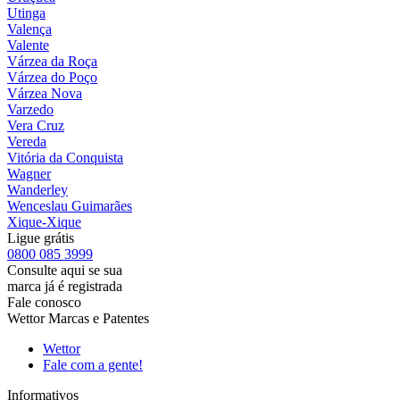
Utinga
Valença
Valente
Várzea da Roça
Várzea do Poço
Várzea Nova
Varzedo
Vera Cruz
Vereda
Vitória da Conquista
Wagner
Wanderley
Wenceslau Guimarães
Xique-Xique
Ligue grátis
0800
085 3999
Consulte aqui se sua
marca já é registrada
Fale conosco
Wettor Marcas e Patentes
Wettor
Fale com a gente!
Informativos