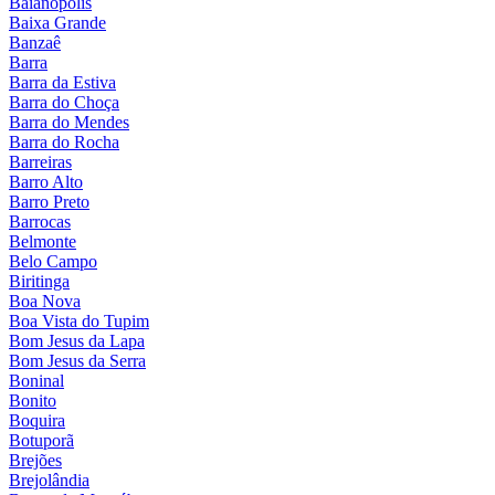
Baianópolis
Baixa Grande
Banzaê
Barra
Barra da Estiva
Barra do Choça
Barra do Mendes
Barra do Rocha
Barreiras
Barro Alto
Barro Preto
Barrocas
Belmonte
Belo Campo
Biritinga
Boa Nova
Boa Vista do Tupim
Bom Jesus da Lapa
Bom Jesus da Serra
Boninal
Bonito
Boquira
Botuporã
Brejões
Brejolândia