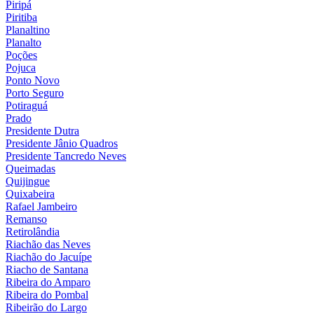
Piripá
Piritiba
Planaltino
Planalto
Poções
Pojuca
Ponto Novo
Porto Seguro
Potiraguá
Prado
Presidente Dutra
Presidente Jânio Quadros
Presidente Tancredo Neves
Queimadas
Quijingue
Quixabeira
Rafael Jambeiro
Remanso
Retirolândia
Riachão das Neves
Riachão do Jacuípe
Riacho de Santana
Ribeira do Amparo
Ribeira do Pombal
Ribeirão do Largo