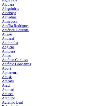
Água Fria
Aiquara
Alagoinhas
Alcobaça
Almadina
Amargosa
Amélia Rodrigues
América Dourada
Anagé
Andaraí
Andorinha
Angical
Anguera
Antas
Antônio Cardoso
Antônio Gonçalves
Aporá
Apuarema
Araçás
Aracatu
Araci
Aramari
Arataca
Aratuípe
Aurelino Leal