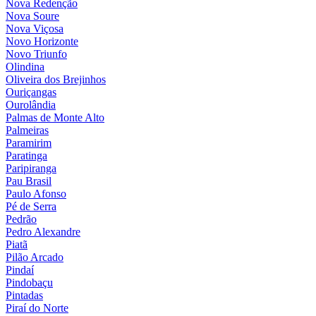
Nova Redenção
Nova Soure
Nova Viçosa
Novo Horizonte
Novo Triunfo
Olindina
Oliveira dos Brejinhos
Ouriçangas
Ourolândia
Palmas de Monte Alto
Palmeiras
Paramirim
Paratinga
Paripiranga
Pau Brasil
Paulo Afonso
Pé de Serra
Pedrão
Pedro Alexandre
Piatã
Pilão Arcado
Pindaí
Pindobaçu
Pintadas
Piraí do Norte