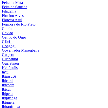
Feira da Mata
Feira de Santana
Filadélfia
Firmino Alves
Floresta Azul
Formosa do Rio Preto
Gandu
Gavião
Gentio do Ouro
Glória
Gongogi
Governador Mangabeira
Guajeru
Guanambi
Guaratinga
Heliópolis
Iaçu
Ibiassucê
Ibicaraí
Ibicoara
Ibicuí
Ibipeba
Ibipitanga
Ibiquera
Ibirapitanga