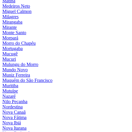
Matina
Medeiros Neto
Miguel Calmon
Milagres
Mirangaba
Mirante
Monte Santo
Morpará
Morro do Chapéu
Mortugaba
Mucugê
Mucuri
Mulungu do Morro
Mundo Novo
Muniz Ferreira
Muquém do São Francisco
Muritiba
Mutuípe
Nazaré
Nilo Peçanha
Nordestina
Nova Canaã
Nova Fátima
Nova Ibiá
Nova Itarana