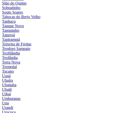
Sítio do Quinto
Sobradinho
Souto Soares
Tabocas do Brejo Velho
Tanhaçu
Tanque Novo
Tanquinho
Taperoá
Tapiramutá
Teixeira de Freitas
Teodoro Sampaio
Teofilândia
Teolândia
Terra Nova
Tremedal
Tucano
Uauá
Ubaíra
Ubaitaba
Ubatã
Uibaí
Umburanas
Una
Urandi
Uruçuca