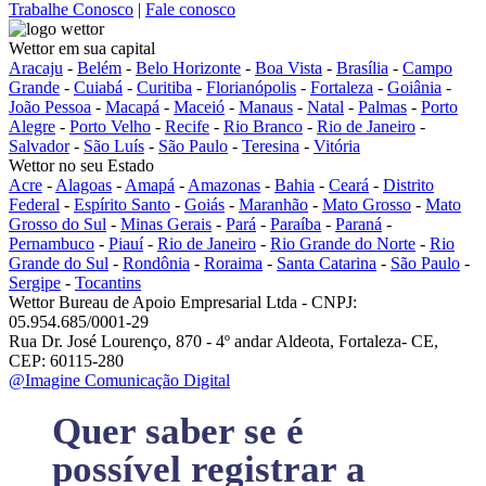
Trabalhe Conosco
|
Fale conosco
Wettor em sua capital
Aracaju
-
Belém
-
Belo Horizonte
-
Boa Vista
-
Brasília
-
Campo
Grande
-
Cuiabá
-
Curitiba
-
Florianópolis
-
Fortaleza
-
Goiânia
-
João Pessoa
-
Macapá
-
Maceió
-
Manaus
-
Natal
-
Palmas
-
Porto
Alegre
-
Porto Velho
-
Recife
-
Rio Branco
-
Rio de Janeiro
-
Salvador
-
São Luís
-
São Paulo
-
Teresina
-
Vitória
Wettor no seu Estado
Acre
-
Alagoas
-
Amapá
-
Amazonas
-
Bahia
-
Ceará
-
Distrito
Federal
-
Espírito Santo
-
Goiás
-
Maranhão
-
Mato Grosso
-
Mato
Grosso do Sul
-
Minas Gerais
-
Pará
-
Paraíba
-
Paraná
-
Pernambuco
-
Piauí
-
Rio de Janeiro
-
Rio Grande do Norte
-
Rio
Grande do Sul
-
Rondônia
-
Roraima
-
Santa Catarina
-
São Paulo
-
Sergipe
-
Tocantins
Wettor Bureau de Apoio Empresarial Ltda - CNPJ:
05.954.685/0001-29
Rua Dr. José Lourenço, 870 - 4º andar Aldeota, Fortaleza- CE,
CEP: 60115-280
@Imagine Comunicação Digital
Quer saber se é
possível registrar a