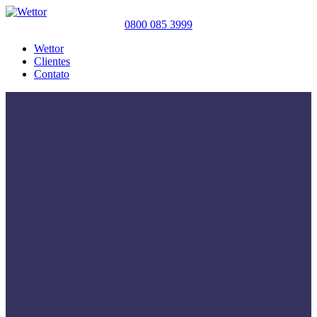
0800 085 3999
Wettor
Clientes
Contato