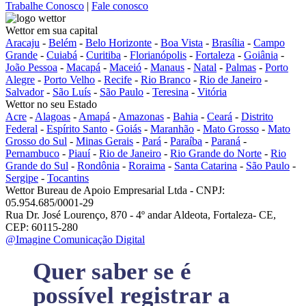
Trabalhe Conosco
|
Fale conosco
Wettor em sua capital
Aracaju
-
Belém
-
Belo Horizonte
-
Boa Vista
-
Brasília
-
Campo
Grande
-
Cuiabá
-
Curitiba
-
Florianópolis
-
Fortaleza
-
Goiânia
-
João Pessoa
-
Macapá
-
Maceió
-
Manaus
-
Natal
-
Palmas
-
Porto
Alegre
-
Porto Velho
-
Recife
-
Rio Branco
-
Rio de Janeiro
-
Salvador
-
São Luís
-
São Paulo
-
Teresina
-
Vitória
Wettor no seu Estado
Acre
-
Alagoas
-
Amapá
-
Amazonas
-
Bahia
-
Ceará
-
Distrito
Federal
-
Espírito Santo
-
Goiás
-
Maranhão
-
Mato Grosso
-
Mato
Grosso do Sul
-
Minas Gerais
-
Pará
-
Paraíba
-
Paraná
-
Pernambuco
-
Piauí
-
Rio de Janeiro
-
Rio Grande do Norte
-
Rio
Grande do Sul
-
Rondônia
-
Roraima
-
Santa Catarina
-
São Paulo
-
Sergipe
-
Tocantins
Wettor Bureau de Apoio Empresarial Ltda - CNPJ:
05.954.685/0001-29
Rua Dr. José Lourenço, 870 - 4º andar Aldeota, Fortaleza- CE,
CEP: 60115-280
@Imagine Comunicação Digital
Quer saber se é
possível registrar a