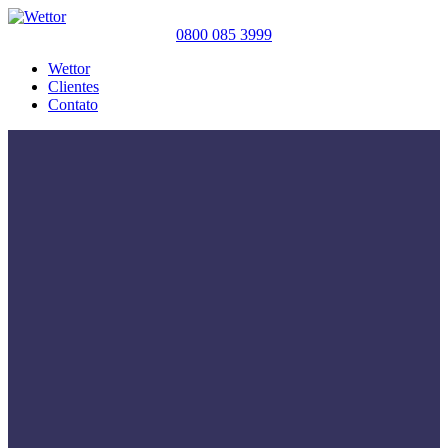
0800 085 3999
Wettor
Clientes
Contato