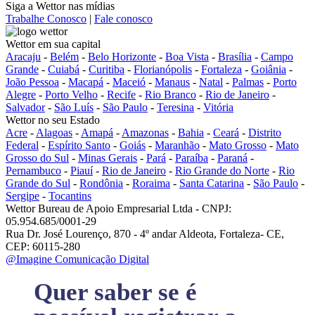
Siga a Wettor nas mídias
Trabalhe Conosco
|
Fale conosco
Wettor em sua capital
Aracaju
-
Belém
-
Belo Horizonte
-
Boa Vista
-
Brasília
-
Campo
Grande
-
Cuiabá
-
Curitiba
-
Florianópolis
-
Fortaleza
-
Goiânia
-
João Pessoa
-
Macapá
-
Maceió
-
Manaus
-
Natal
-
Palmas
-
Porto
Alegre
-
Porto Velho
-
Recife
-
Rio Branco
-
Rio de Janeiro
-
Salvador
-
São Luís
-
São Paulo
-
Teresina
-
Vitória
Wettor no seu Estado
Acre
-
Alagoas
-
Amapá
-
Amazonas
-
Bahia
-
Ceará
-
Distrito
Federal
-
Espírito Santo
-
Goiás
-
Maranhão
-
Mato Grosso
-
Mato
Grosso do Sul
-
Minas Gerais
-
Pará
-
Paraíba
-
Paraná
-
Pernambuco
-
Piauí
-
Rio de Janeiro
-
Rio Grande do Norte
-
Rio
Grande do Sul
-
Rondônia
-
Roraima
-
Santa Catarina
-
São Paulo
-
Sergipe
-
Tocantins
Wettor Bureau de Apoio Empresarial Ltda - CNPJ:
05.954.685/0001-29
Rua Dr. José Lourenço, 870 - 4º andar Aldeota, Fortaleza- CE,
CEP: 60115-280
@Imagine Comunicação Digital
Quer saber se é