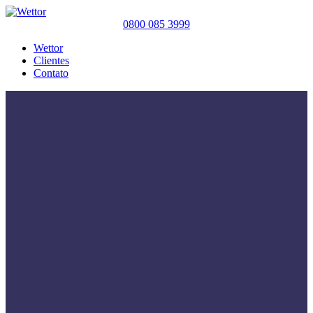
0800 085 3999
Wettor
Clientes
Contato