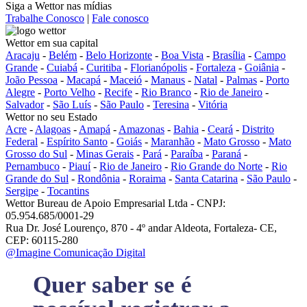
Siga a Wettor nas mídias
Trabalhe Conosco
|
Fale conosco
Wettor em sua capital
Aracaju
-
Belém
-
Belo Horizonte
-
Boa Vista
-
Brasília
-
Campo
Grande
-
Cuiabá
-
Curitiba
-
Florianópolis
-
Fortaleza
-
Goiânia
-
João Pessoa
-
Macapá
-
Maceió
-
Manaus
-
Natal
-
Palmas
-
Porto
Alegre
-
Porto Velho
-
Recife
-
Rio Branco
-
Rio de Janeiro
-
Salvador
-
São Luís
-
São Paulo
-
Teresina
-
Vitória
Wettor no seu Estado
Acre
-
Alagoas
-
Amapá
-
Amazonas
-
Bahia
-
Ceará
-
Distrito
Federal
-
Espírito Santo
-
Goiás
-
Maranhão
-
Mato Grosso
-
Mato
Grosso do Sul
-
Minas Gerais
-
Pará
-
Paraíba
-
Paraná
-
Pernambuco
-
Piauí
-
Rio de Janeiro
-
Rio Grande do Norte
-
Rio
Grande do Sul
-
Rondônia
-
Roraima
-
Santa Catarina
-
São Paulo
-
Sergipe
-
Tocantins
Wettor Bureau de Apoio Empresarial Ltda - CNPJ:
05.954.685/0001-29
Rua Dr. José Lourenço, 870 - 4º andar Aldeota, Fortaleza- CE,
CEP: 60115-280
@Imagine Comunicação Digital
Quer saber se é