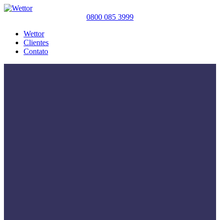
0800 085 3999
Wettor
Clientes
Contato