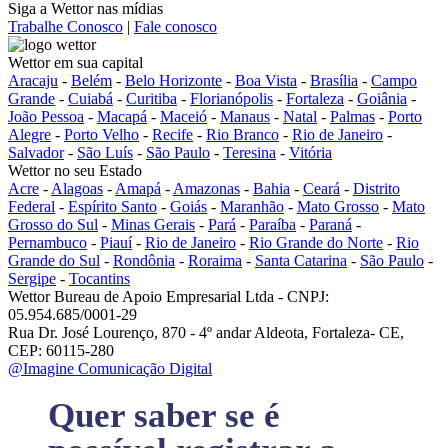
Siga a Wettor nas mídias
Trabalhe Conosco
|
Fale conosco
Wettor em sua capital
Aracaju
-
Belém
-
Belo Horizonte
-
Boa Vista
-
Brasília
-
Campo
Grande
-
Cuiabá
-
Curitiba
-
Florianópolis
-
Fortaleza
-
Goiânia
-
João Pessoa
-
Macapá
-
Maceió
-
Manaus
-
Natal
-
Palmas
-
Porto
Alegre
-
Porto Velho
-
Recife
-
Rio Branco
-
Rio de Janeiro
-
Salvador
-
São Luís
-
São Paulo
-
Teresina
-
Vitória
Wettor no seu Estado
Acre
-
Alagoas
-
Amapá
-
Amazonas
-
Bahia
-
Ceará
-
Distrito
Federal
-
Espírito Santo
-
Goiás
-
Maranhão
-
Mato Grosso
-
Mato
Grosso do Sul
-
Minas Gerais
-
Pará
-
Paraíba
-
Paraná
-
Pernambuco
-
Piauí
-
Rio de Janeiro
-
Rio Grande do Norte
-
Rio
Grande do Sul
-
Rondônia
-
Roraima
-
Santa Catarina
-
São Paulo
-
Sergipe
-
Tocantins
Wettor Bureau de Apoio Empresarial Ltda - CNPJ:
05.954.685/0001-29
Rua Dr. José Lourenço, 870 - 4º andar Aldeota, Fortaleza- CE,
CEP: 60115-280
@Imagine Comunicação Digital
Quer saber se é