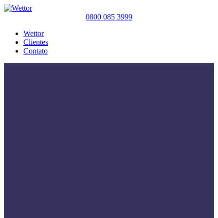
0800 085 3999
Wettor
Clientes
Contato