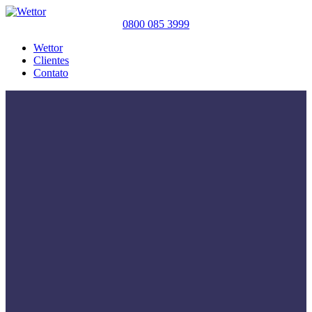
0800 085 3999
Wettor
Clientes
Contato