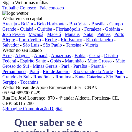
Siga a Wettor nas mídias
Trabalhe Conosco
|
Fale conosco
Wettor em sua capital
Aracaju
-
Belém
-
Belo Horizonte
-
Boa Vista
-
Brasília
-
Campo
Grande
-
Cuiabá
-
Curitiba
-
Florianópolis
-
Fortaleza
-
Goiânia
-
João Pessoa
-
Macapá
-
Maceió
-
Manaus
-
Natal
-
Palmas
-
Porto
Alegre
-
Porto Velho
-
Recife
-
Rio Branco
-
Rio de Janeiro
-
Salvador
-
São Luís
-
São Paulo
-
Teresina
-
Vitória
Wettor no seu Estado
Acre
-
Alagoas
-
Amapá
-
Amazonas
-
Bahia
-
Ceará
-
Distrito
Federal
-
Espírito Santo
-
Goiás
-
Maranhão
-
Mato Grosso
-
Mato
Grosso do Sul
-
Minas Gerais
-
Pará
-
Paraíba
-
Paraná
-
Pernambuco
-
Piauí
-
Rio de Janeiro
-
Rio Grande do Norte
-
Rio
Grande do Sul
-
Rondônia
-
Roraima
-
Santa Catarina
-
São Paulo
-
Sergipe
-
Tocantins
Wettor Bureau de Apoio Empresarial Ltda - CNPJ:
05.954.685/0001-29
Rua Dr. José Lourenço, 870 - 4º andar Aldeota, Fortaleza- CE,
CEP: 60115-280
@Imagine Comunicação Digital
Quer saber se é