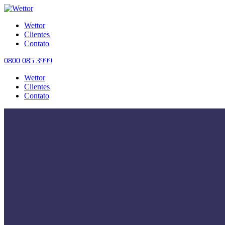
Wettor
Clientes
Contato
0800 085 3999
Wettor
Clientes
Contato