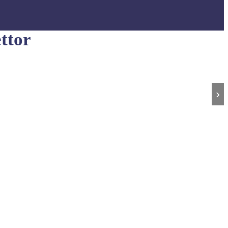
ttor
›