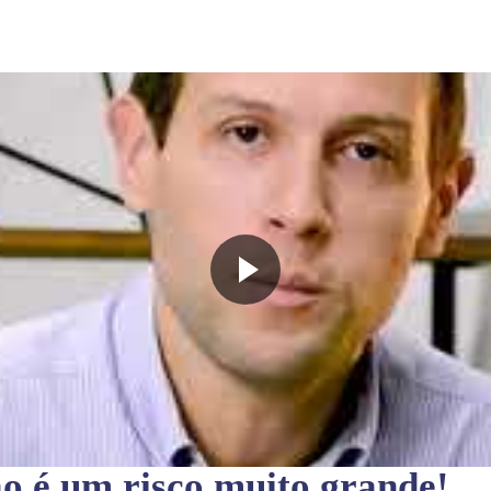
ão
é um risco muito grande!