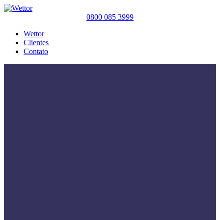
0800 085 3999
Wettor
Clientes
Contato