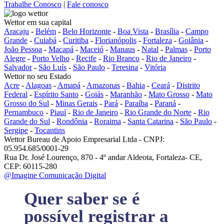
Trabalhe Conosco
|
Fale conosco
Wettor em sua capital
Aracaju
-
Belém
-
Belo Horizonte
-
Boa Vista
-
Brasília
-
Campo
Grande
-
Cuiabá
-
Curitiba
-
Florianópolis
-
Fortaleza
-
Goiânia
-
João Pessoa
-
Macapá
-
Maceió
-
Manaus
-
Natal
-
Palmas
-
Porto
Alegre
-
Porto Velho
-
Recife
-
Rio Branco
-
Rio de Janeiro
-
Salvador
-
São Luís
-
São Paulo
-
Teresina
-
Vitória
Wettor no seu Estado
Acre
-
Alagoas
-
Amapá
-
Amazonas
-
Bahia
-
Ceará
-
Distrito
Federal
-
Espírito Santo
-
Goiás
-
Maranhão
-
Mato Grosso
-
Mato
Grosso do Sul
-
Minas Gerais
-
Pará
-
Paraíba
-
Paraná
-
Pernambuco
-
Piauí
-
Rio de Janeiro
-
Rio Grande do Norte
-
Rio
Grande do Sul
-
Rondônia
-
Roraima
-
Santa Catarina
-
São Paulo
-
Sergipe
-
Tocantins
Wettor Bureau de Apoio Empresarial Ltda - CNPJ:
05.954.685/0001-29
Rua Dr. José Lourenço, 870 - 4º andar Aldeota, Fortaleza- CE,
CEP: 60115-280
@Imagine Comunicação Digital
Quer saber se é
possível registrar a