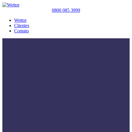
0800 085 3999
Wettor
Clientes
Contato