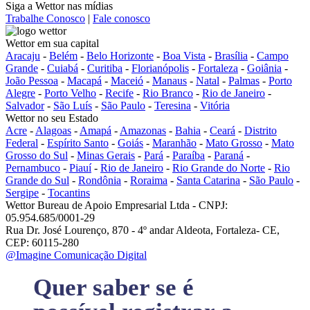
Siga a Wettor nas mídias
Trabalhe Conosco
|
Fale conosco
Wettor em sua capital
Aracaju
-
Belém
-
Belo Horizonte
-
Boa Vista
-
Brasília
-
Campo
Grande
-
Cuiabá
-
Curitiba
-
Florianópolis
-
Fortaleza
-
Goiânia
-
João Pessoa
-
Macapá
-
Maceió
-
Manaus
-
Natal
-
Palmas
-
Porto
Alegre
-
Porto Velho
-
Recife
-
Rio Branco
-
Rio de Janeiro
-
Salvador
-
São Luís
-
São Paulo
-
Teresina
-
Vitória
Wettor no seu Estado
Acre
-
Alagoas
-
Amapá
-
Amazonas
-
Bahia
-
Ceará
-
Distrito
Federal
-
Espírito Santo
-
Goiás
-
Maranhão
-
Mato Grosso
-
Mato
Grosso do Sul
-
Minas Gerais
-
Pará
-
Paraíba
-
Paraná
-
Pernambuco
-
Piauí
-
Rio de Janeiro
-
Rio Grande do Norte
-
Rio
Grande do Sul
-
Rondônia
-
Roraima
-
Santa Catarina
-
São Paulo
-
Sergipe
-
Tocantins
Wettor Bureau de Apoio Empresarial Ltda - CNPJ:
05.954.685/0001-29
Rua Dr. José Lourenço, 870 - 4º andar Aldeota, Fortaleza- CE,
CEP: 60115-280
@Imagine Comunicação Digital
Quer saber se é