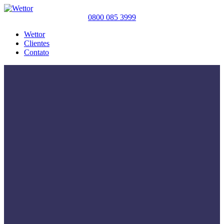
0800 085 3999
Wettor
Clientes
Contato