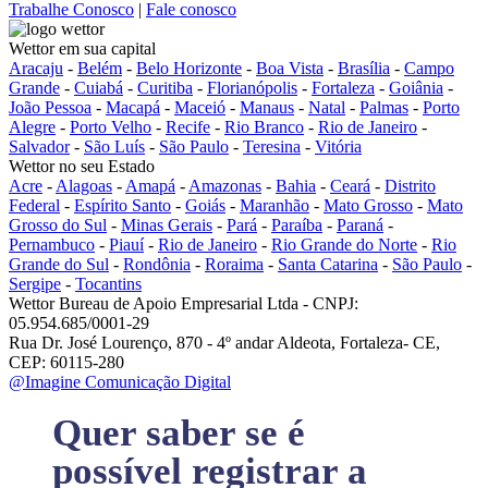
Trabalhe Conosco
|
Fale conosco
Wettor em sua capital
Aracaju
-
Belém
-
Belo Horizonte
-
Boa Vista
-
Brasília
-
Campo
Grande
-
Cuiabá
-
Curitiba
-
Florianópolis
-
Fortaleza
-
Goiânia
-
João Pessoa
-
Macapá
-
Maceió
-
Manaus
-
Natal
-
Palmas
-
Porto
Alegre
-
Porto Velho
-
Recife
-
Rio Branco
-
Rio de Janeiro
-
Salvador
-
São Luís
-
São Paulo
-
Teresina
-
Vitória
Wettor no seu Estado
Acre
-
Alagoas
-
Amapá
-
Amazonas
-
Bahia
-
Ceará
-
Distrito
Federal
-
Espírito Santo
-
Goiás
-
Maranhão
-
Mato Grosso
-
Mato
Grosso do Sul
-
Minas Gerais
-
Pará
-
Paraíba
-
Paraná
-
Pernambuco
-
Piauí
-
Rio de Janeiro
-
Rio Grande do Norte
-
Rio
Grande do Sul
-
Rondônia
-
Roraima
-
Santa Catarina
-
São Paulo
-
Sergipe
-
Tocantins
Wettor Bureau de Apoio Empresarial Ltda - CNPJ:
05.954.685/0001-29
Rua Dr. José Lourenço, 870 - 4º andar Aldeota, Fortaleza- CE,
CEP: 60115-280
@Imagine Comunicação Digital
Quer saber se é
possível registrar a