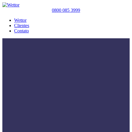
0800 085 3999
Wettor
Clientes
Contato