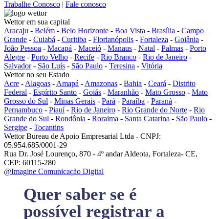
Trabalhe Conosco
|
Fale conosco
Wettor em sua capital
Aracaju
-
Belém
-
Belo Horizonte
-
Boa Vista
-
Brasília
-
Campo
Grande
-
Cuiabá
-
Curitiba
-
Florianópolis
-
Fortaleza
-
Goiânia
-
João Pessoa
-
Macapá
-
Maceió
-
Manaus
-
Natal
-
Palmas
-
Porto
Alegre
-
Porto Velho
-
Recife
-
Rio Branco
-
Rio de Janeiro
-
Salvador
-
São Luís
-
São Paulo
-
Teresina
-
Vitória
Wettor no seu Estado
Acre
-
Alagoas
-
Amapá
-
Amazonas
-
Bahia
-
Ceará
-
Distrito
Federal
-
Espírito Santo
-
Goiás
-
Maranhão
-
Mato Grosso
-
Mato
Grosso do Sul
-
Minas Gerais
-
Pará
-
Paraíba
-
Paraná
-
Pernambuco
-
Piauí
-
Rio de Janeiro
-
Rio Grande do Norte
-
Rio
Grande do Sul
-
Rondônia
-
Roraima
-
Santa Catarina
-
São Paulo
-
Sergipe
-
Tocantins
Wettor Bureau de Apoio Empresarial Ltda - CNPJ:
05.954.685/0001-29
Rua Dr. José Lourenço, 870 - 4º andar Aldeota, Fortaleza- CE,
CEP: 60115-280
@Imagine Comunicação Digital
Quer saber se é
possível registrar a