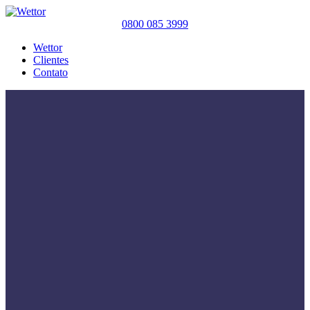
0800 085 3999
Wettor
Clientes
Contato