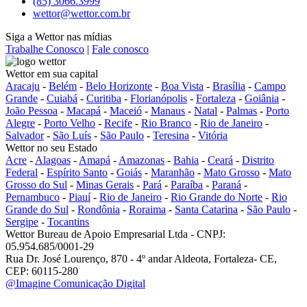
(85) 3066.3999
wettor@wettor.com.br
Siga a Wettor nas mídias
Trabalhe Conosco
|
Fale conosco
Wettor em sua capital
Aracaju
-
Belém
-
Belo Horizonte
-
Boa Vista
-
Brasília
-
Campo
Grande
-
Cuiabá
-
Curitiba
-
Florianópolis
-
Fortaleza
-
Goiânia
-
João Pessoa
-
Macapá
-
Maceió
-
Manaus
-
Natal
-
Palmas
-
Porto
Alegre
-
Porto Velho
-
Recife
-
Rio Branco
-
Rio de Janeiro
-
Salvador
-
São Luís
-
São Paulo
-
Teresina
-
Vitória
Wettor no seu Estado
Acre
-
Alagoas
-
Amapá
-
Amazonas
-
Bahia
-
Ceará
-
Distrito
Federal
-
Espírito Santo
-
Goiás
-
Maranhão
-
Mato Grosso
-
Mato
Grosso do Sul
-
Minas Gerais
-
Pará
-
Paraíba
-
Paraná
-
Pernambuco
-
Piauí
-
Rio de Janeiro
-
Rio Grande do Norte
-
Rio
Grande do Sul
-
Rondônia
-
Roraima
-
Santa Catarina
-
São Paulo
-
Sergipe
-
Tocantins
Wettor Bureau de Apoio Empresarial Ltda - CNPJ:
05.954.685/0001-29
Rua Dr. José Lourenço, 870 - 4º andar Aldeota, Fortaleza- CE,
CEP: 60115-280
@Imagine Comunicação Digital