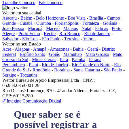
Trabalhe Conosco
|
Fale conosco
Wettor em sua capital
Aracaju
-
Belém
-
Belo Horizonte
-
Boa Vista
-
Brasília
-
Campo
Grande
-
Cuiabá
-
Curitiba
-
Florianópolis
-
Fortaleza
-
Goiânia
-
João Pessoa
-
Macapá
-
Maceió
-
Manaus
-
Natal
-
Palmas
-
Porto
Alegre
-
Porto Velho
-
Recife
-
Rio Branco
-
Rio de Janeiro
-
Salvador
-
São Luís
-
São Paulo
-
Teresina
-
Vitória
Wettor no seu Estado
Acre
-
Alagoas
-
Amapá
-
Amazonas
-
Bahia
-
Ceará
-
Distrito
Federal
-
Espírito Santo
-
Goiás
-
Maranhão
-
Mato Grosso
-
Mato
Grosso do Sul
-
Minas Gerais
-
Pará
-
Paraíba
-
Paraná
-
Pernambuco
-
Piauí
-
Rio de Janeiro
-
Rio Grande do Norte
-
Rio
Grande do Sul
-
Rondônia
-
Roraima
-
Santa Catarina
-
São Paulo
-
Sergipe
-
Tocantins
Wettor Bureau de Apoio Empresarial Ltda - CNPJ:
05.954.685/0001-29
Rua Dr. José Lourenço, 870 - 4º andar Aldeota, Fortaleza- CE,
CEP: 60115-280
@Imagine Comunicação Digital
Quer saber se é
possível registrar a