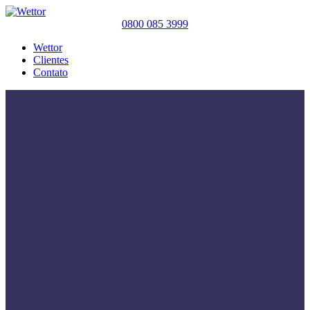
0800 085 3999
Wettor
Clientes
Contato