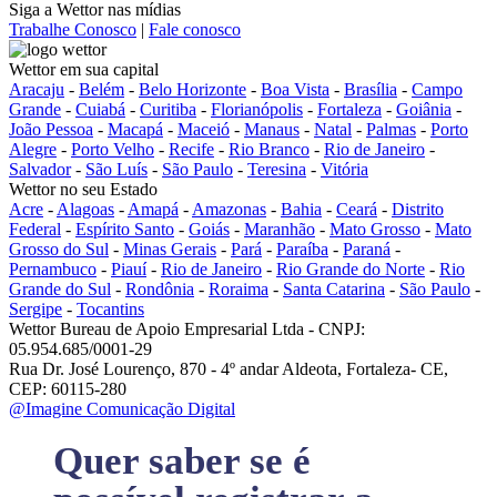
Siga a Wettor nas mídias
Trabalhe Conosco
|
Fale conosco
Wettor em sua capital
Aracaju
-
Belém
-
Belo Horizonte
-
Boa Vista
-
Brasília
-
Campo
Grande
-
Cuiabá
-
Curitiba
-
Florianópolis
-
Fortaleza
-
Goiânia
-
João Pessoa
-
Macapá
-
Maceió
-
Manaus
-
Natal
-
Palmas
-
Porto
Alegre
-
Porto Velho
-
Recife
-
Rio Branco
-
Rio de Janeiro
-
Salvador
-
São Luís
-
São Paulo
-
Teresina
-
Vitória
Wettor no seu Estado
Acre
-
Alagoas
-
Amapá
-
Amazonas
-
Bahia
-
Ceará
-
Distrito
Federal
-
Espírito Santo
-
Goiás
-
Maranhão
-
Mato Grosso
-
Mato
Grosso do Sul
-
Minas Gerais
-
Pará
-
Paraíba
-
Paraná
-
Pernambuco
-
Piauí
-
Rio de Janeiro
-
Rio Grande do Norte
-
Rio
Grande do Sul
-
Rondônia
-
Roraima
-
Santa Catarina
-
São Paulo
-
Sergipe
-
Tocantins
Wettor Bureau de Apoio Empresarial Ltda - CNPJ:
05.954.685/0001-29
Rua Dr. José Lourenço, 870 - 4º andar Aldeota, Fortaleza- CE,
CEP: 60115-280
@Imagine Comunicação Digital
Quer saber se é