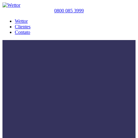
0800 085 3999
Wettor
Clientes
Contato