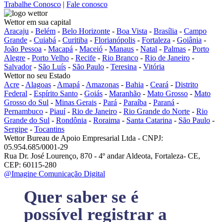
Trabalhe Conosco
|
Fale conosco
Wettor em sua capital
Aracaju
-
Belém
-
Belo Horizonte
-
Boa Vista
-
Brasília
-
Campo
Grande
-
Cuiabá
-
Curitiba
-
Florianópolis
-
Fortaleza
-
Goiânia
-
João Pessoa
-
Macapá
-
Maceió
-
Manaus
-
Natal
-
Palmas
-
Porto
Alegre
-
Porto Velho
-
Recife
-
Rio Branco
-
Rio de Janeiro
-
Salvador
-
São Luís
-
São Paulo
-
Teresina
-
Vitória
Wettor no seu Estado
Acre
-
Alagoas
-
Amapá
-
Amazonas
-
Bahia
-
Ceará
-
Distrito
Federal
-
Espírito Santo
-
Goiás
-
Maranhão
-
Mato Grosso
-
Mato
Grosso do Sul
-
Minas Gerais
-
Pará
-
Paraíba
-
Paraná
-
Pernambuco
-
Piauí
-
Rio de Janeiro
-
Rio Grande do Norte
-
Rio
Grande do Sul
-
Rondônia
-
Roraima
-
Santa Catarina
-
São Paulo
-
Sergipe
-
Tocantins
Wettor Bureau de Apoio Empresarial Ltda - CNPJ:
05.954.685/0001-29
Rua Dr. José Lourenço, 870 - 4º andar Aldeota, Fortaleza- CE,
CEP: 60115-280
@Imagine Comunicação Digital
Quer saber se é
possível registrar a