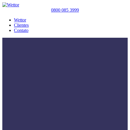
0800 085 3999
Wettor
Clientes
Contato