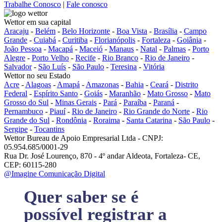
Trabalhe Conosco
|
Fale conosco
Wettor em sua capital
Aracaju
-
Belém
-
Belo Horizonte
-
Boa Vista
-
Brasília
-
Campo
Grande
-
Cuiabá
-
Curitiba
-
Florianópolis
-
Fortaleza
-
Goiânia
-
João Pessoa
-
Macapá
-
Maceió
-
Manaus
-
Natal
-
Palmas
-
Porto
Alegre
-
Porto Velho
-
Recife
-
Rio Branco
-
Rio de Janeiro
-
Salvador
-
São Luís
-
São Paulo
-
Teresina
-
Vitória
Wettor no seu Estado
Acre
-
Alagoas
-
Amapá
-
Amazonas
-
Bahia
-
Ceará
-
Distrito
Federal
-
Espírito Santo
-
Goiás
-
Maranhão
-
Mato Grosso
-
Mato
Grosso do Sul
-
Minas Gerais
-
Pará
-
Paraíba
-
Paraná
-
Pernambuco
-
Piauí
-
Rio de Janeiro
-
Rio Grande do Norte
-
Rio
Grande do Sul
-
Rondônia
-
Roraima
-
Santa Catarina
-
São Paulo
-
Sergipe
-
Tocantins
Wettor Bureau de Apoio Empresarial Ltda - CNPJ:
05.954.685/0001-29
Rua Dr. José Lourenço, 870 - 4º andar Aldeota, Fortaleza- CE,
CEP: 60115-280
@Imagine Comunicação Digital
Quer saber se é
possível registrar a