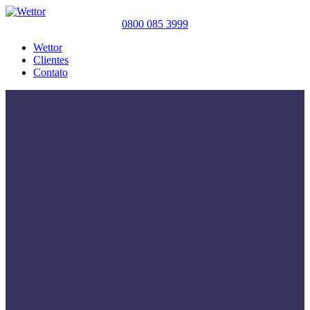
0800 085 3999
Wettor
Clientes
Contato