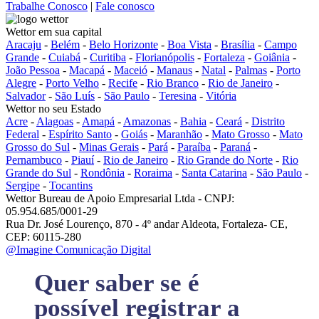
Trabalhe Conosco
|
Fale conosco
Wettor em sua capital
Aracaju
-
Belém
-
Belo Horizonte
-
Boa Vista
-
Brasília
-
Campo
Grande
-
Cuiabá
-
Curitiba
-
Florianópolis
-
Fortaleza
-
Goiânia
-
João Pessoa
-
Macapá
-
Maceió
-
Manaus
-
Natal
-
Palmas
-
Porto
Alegre
-
Porto Velho
-
Recife
-
Rio Branco
-
Rio de Janeiro
-
Salvador
-
São Luís
-
São Paulo
-
Teresina
-
Vitória
Wettor no seu Estado
Acre
-
Alagoas
-
Amapá
-
Amazonas
-
Bahia
-
Ceará
-
Distrito
Federal
-
Espírito Santo
-
Goiás
-
Maranhão
-
Mato Grosso
-
Mato
Grosso do Sul
-
Minas Gerais
-
Pará
-
Paraíba
-
Paraná
-
Pernambuco
-
Piauí
-
Rio de Janeiro
-
Rio Grande do Norte
-
Rio
Grande do Sul
-
Rondônia
-
Roraima
-
Santa Catarina
-
São Paulo
-
Sergipe
-
Tocantins
Wettor Bureau de Apoio Empresarial Ltda - CNPJ:
05.954.685/0001-29
Rua Dr. José Lourenço, 870 - 4º andar Aldeota, Fortaleza- CE,
CEP: 60115-280
@Imagine Comunicação Digital
Quer saber se é
possível registrar a