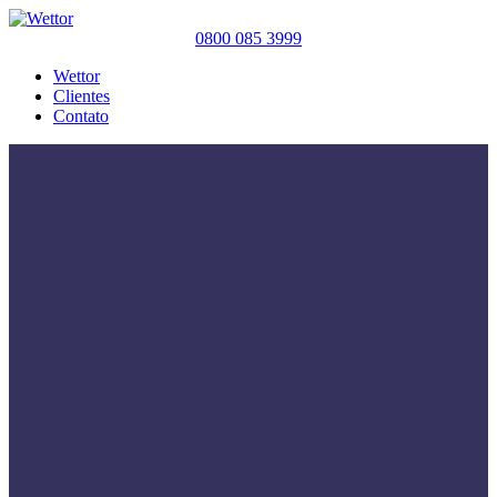
0800 085 3999
Wettor
Clientes
Contato