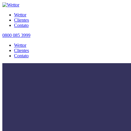
Wettor
Clientes
Contato
0800 085 3999
Wettor
Clientes
Contato