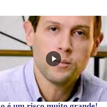
ão
é um risco muito grande!