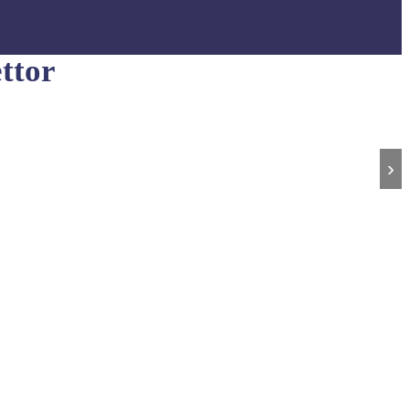
ttor
›