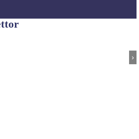
ttor
›