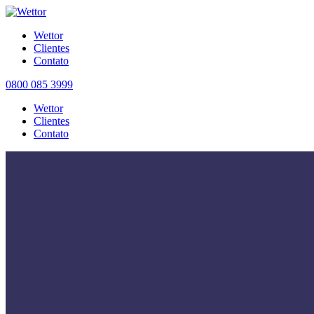
Wettor
Clientes
Contato
0800 085 3999
Wettor
Clientes
Contato