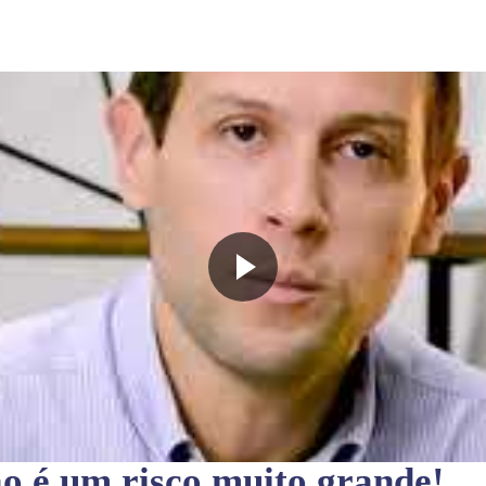
ão
é um risco muito grande!