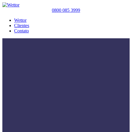
0800 085 3999
Wettor
Clientes
Contato