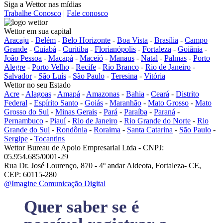
Siga a Wettor nas mídias
Trabalhe Conosco
|
Fale conosco
Wettor em sua capital
Aracaju
-
Belém
-
Belo Horizonte
-
Boa Vista
-
Brasília
-
Campo
Grande
-
Cuiabá
-
Curitiba
-
Florianópolis
-
Fortaleza
-
Goiânia
-
João Pessoa
-
Macapá
-
Maceió
-
Manaus
-
Natal
-
Palmas
-
Porto
Alegre
-
Porto Velho
-
Recife
-
Rio Branco
-
Rio de Janeiro
-
Salvador
-
São Luís
-
São Paulo
-
Teresina
-
Vitória
Wettor no seu Estado
Acre
-
Alagoas
-
Amapá
-
Amazonas
-
Bahia
-
Ceará
-
Distrito
Federal
-
Espírito Santo
-
Goiás
-
Maranhão
-
Mato Grosso
-
Mato
Grosso do Sul
-
Minas Gerais
-
Pará
-
Paraíba
-
Paraná
-
Pernambuco
-
Piauí
-
Rio de Janeiro
-
Rio Grande do Norte
-
Rio
Grande do Sul
-
Rondônia
-
Roraima
-
Santa Catarina
-
São Paulo
-
Sergipe
-
Tocantins
Wettor Bureau de Apoio Empresarial Ltda - CNPJ:
05.954.685/0001-29
Rua Dr. José Lourenço, 870 - 4º andar Aldeota, Fortaleza- CE,
CEP: 60115-280
@Imagine Comunicação Digital
Quer saber se é