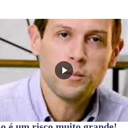
ão
é um risco muito grande!