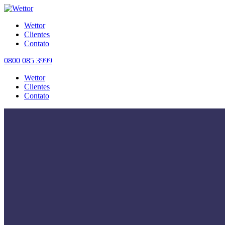
Wettor
Clientes
Contato
0800 085 3999
Wettor
Clientes
Contato