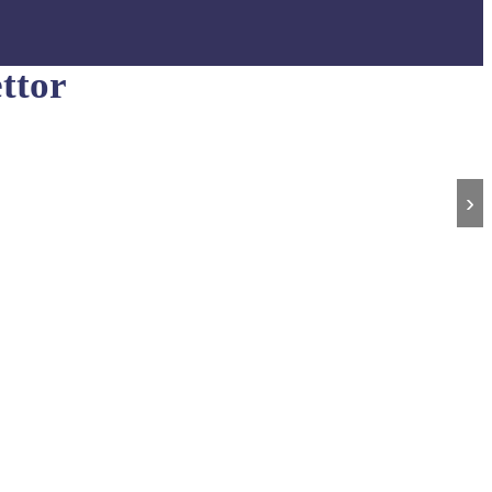
ttor
›