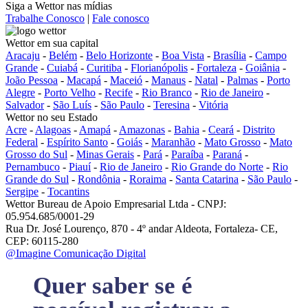
Siga a Wettor nas mídias
Trabalhe Conosco
|
Fale conosco
Wettor em sua capital
Aracaju
-
Belém
-
Belo Horizonte
-
Boa Vista
-
Brasília
-
Campo
Grande
-
Cuiabá
-
Curitiba
-
Florianópolis
-
Fortaleza
-
Goiânia
-
João Pessoa
-
Macapá
-
Maceió
-
Manaus
-
Natal
-
Palmas
-
Porto
Alegre
-
Porto Velho
-
Recife
-
Rio Branco
-
Rio de Janeiro
-
Salvador
-
São Luís
-
São Paulo
-
Teresina
-
Vitória
Wettor no seu Estado
Acre
-
Alagoas
-
Amapá
-
Amazonas
-
Bahia
-
Ceará
-
Distrito
Federal
-
Espírito Santo
-
Goiás
-
Maranhão
-
Mato Grosso
-
Mato
Grosso do Sul
-
Minas Gerais
-
Pará
-
Paraíba
-
Paraná
-
Pernambuco
-
Piauí
-
Rio de Janeiro
-
Rio Grande do Norte
-
Rio
Grande do Sul
-
Rondônia
-
Roraima
-
Santa Catarina
-
São Paulo
-
Sergipe
-
Tocantins
Wettor Bureau de Apoio Empresarial Ltda - CNPJ:
05.954.685/0001-29
Rua Dr. José Lourenço, 870 - 4º andar Aldeota, Fortaleza- CE,
CEP: 60115-280
@Imagine Comunicação Digital
Quer saber se é