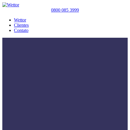
0800 085 3999
Wettor
Clientes
Contato