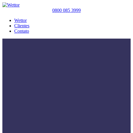
0800 085 3999
Wettor
Clientes
Contato