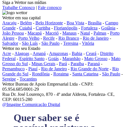
Siga a Wettor nas mídias
Trabalhe Conosco
|
Fale conosco
Wettor em sua capital
Aracaju
-
Belém
-
Belo Horizonte
-
Boa Vista
-
Brasília
-
Campo
Grande
-
Cuiabá
-
Curitiba
-
Florianópolis
-
Fortaleza
-
Goiânia
-
João Pessoa
-
Macapá
-
Maceió
-
Manaus
-
Natal
-
Palmas
-
Porto
Alegre
-
Porto Velho
-
Recife
-
Rio Branco
-
Rio de Janeiro
-
Salvador
-
São Luís
-
São Paulo
-
Teresina
-
Vitória
Wettor no seu Estado
Acre
-
Alagoas
-
Amapá
-
Amazonas
-
Bahia
-
Ceará
-
Distrito
Federal
-
Espírito Santo
-
Goiás
-
Maranhão
-
Mato Grosso
-
Mato
Grosso do Sul
-
Minas Gerais
-
Pará
-
Paraíba
-
Paraná
-
Pernambuco
-
Piauí
-
Rio de Janeiro
-
Rio Grande do Norte
-
Rio
Grande do Sul
-
Rondônia
-
Roraima
-
Santa Catarina
-
São Paulo
-
Sergipe
-
Tocantins
Wettor Bureau de Apoio Empresarial Ltda - CNPJ:
05.954.685/0001-29
Rua Dr. José Lourenço, 870 - 4º andar Aldeota, Fortaleza- CE,
CEP: 60115-280
@Imagine Comunicação Digital
Quer saber se é