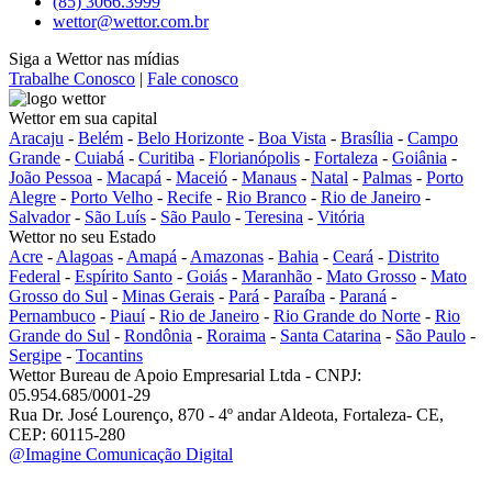
(85) 3066.3999
wettor@wettor.com.br
Siga a Wettor nas mídias
Trabalhe Conosco
|
Fale conosco
Wettor em sua capital
Aracaju
-
Belém
-
Belo Horizonte
-
Boa Vista
-
Brasília
-
Campo
Grande
-
Cuiabá
-
Curitiba
-
Florianópolis
-
Fortaleza
-
Goiânia
-
João Pessoa
-
Macapá
-
Maceió
-
Manaus
-
Natal
-
Palmas
-
Porto
Alegre
-
Porto Velho
-
Recife
-
Rio Branco
-
Rio de Janeiro
-
Salvador
-
São Luís
-
São Paulo
-
Teresina
-
Vitória
Wettor no seu Estado
Acre
-
Alagoas
-
Amapá
-
Amazonas
-
Bahia
-
Ceará
-
Distrito
Federal
-
Espírito Santo
-
Goiás
-
Maranhão
-
Mato Grosso
-
Mato
Grosso do Sul
-
Minas Gerais
-
Pará
-
Paraíba
-
Paraná
-
Pernambuco
-
Piauí
-
Rio de Janeiro
-
Rio Grande do Norte
-
Rio
Grande do Sul
-
Rondônia
-
Roraima
-
Santa Catarina
-
São Paulo
-
Sergipe
-
Tocantins
Wettor Bureau de Apoio Empresarial Ltda - CNPJ:
05.954.685/0001-29
Rua Dr. José Lourenço, 870 - 4º andar Aldeota, Fortaleza- CE,
CEP: 60115-280
@Imagine Comunicação Digital