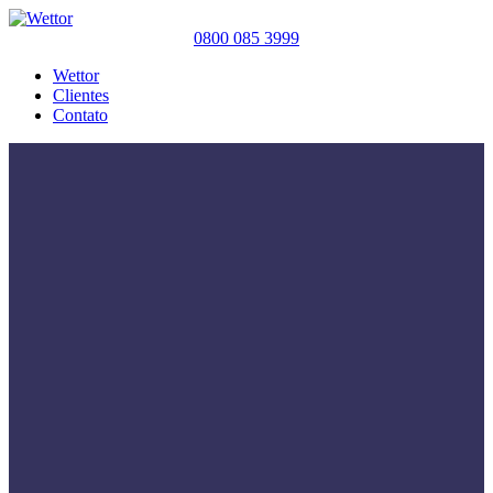
0800 085 3999
Wettor
Clientes
Contato