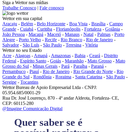
Siga a Wettor nas mídias
Trabalhe Conosco
|
Fale conosco
Wettor em sua capital
Aracaju
-
Belém
-
Belo Horizonte
-
Boa Vista
-
Brasília
-
Campo
Grande
-
Cuiabá
-
Curitiba
-
Florianópolis
-
Fortaleza
-
Goiânia
-
João Pessoa
-
Macapá
-
Maceió
-
Manaus
-
Natal
-
Palmas
-
Porto
Alegre
-
Porto Velho
-
Recife
-
Rio Branco
-
Rio de Janeiro
-
Salvador
-
São Luís
-
São Paulo
-
Teresina
-
Vitória
Wettor no seu Estado
Acre
-
Alagoas
-
Amapá
-
Amazonas
-
Bahia
-
Ceará
-
Distrito
Federal
-
Espírito Santo
-
Goiás
-
Maranhão
-
Mato Grosso
-
Mato
Grosso do Sul
-
Minas Gerais
-
Pará
-
Paraíba
-
Paraná
-
Pernambuco
-
Piauí
-
Rio de Janeiro
-
Rio Grande do Norte
-
Rio
Grande do Sul
-
Rondônia
-
Roraima
-
Santa Catarina
-
São Paulo
-
Sergipe
-
Tocantins
Wettor Bureau de Apoio Empresarial Ltda - CNPJ:
05.954.685/0001-29
Rua Dr. José Lourenço, 870 - 4º andar Aldeota, Fortaleza- CE,
CEP: 60115-280
@Imagine Comunicação Digital
Quer saber se é