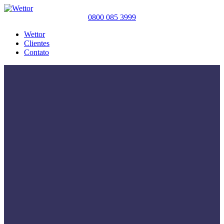
0800 085 3999
Wettor
Clientes
Contato