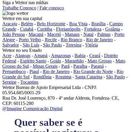
Siga a Wettor nas mídias
Trabalhe Conosco
|
Fale conosco
Wettor em sua capital
Aracaju
-
Belém
-
Belo Horizonte
-
Boa Vista
-
Brasília
-
Campo
Grande
-
Cuiabá
-
Curitiba
-
Florianópolis
-
Fortaleza
-
Goiânia
-
João Pessoa
-
Macapá
-
Maceió
-
Manaus
-
Natal
-
Palmas
-
Porto
Alegre
-
Porto Velho
-
Recife
-
Rio Branco
-
Rio de Janeiro
-
Salvador
-
São Luís
-
São Paulo
-
Teresina
-
Vitória
Wettor no seu Estado
Acre
-
Alagoas
-
Amapá
-
Amazonas
-
Bahia
-
Ceará
-
Distrito
Federal
-
Espírito Santo
-
Goiás
-
Maranhão
-
Mato Grosso
-
Mato
Grosso do Sul
-
Minas Gerais
-
Pará
-
Paraíba
-
Paraná
-
Pernambuco
-
Piauí
-
Rio de Janeiro
-
Rio Grande do Norte
-
Rio
Grande do Sul
-
Rondônia
-
Roraima
-
Santa Catarina
-
São Paulo
-
Sergipe
-
Tocantins
Wettor Bureau de Apoio Empresarial Ltda - CNPJ:
05.954.685/0001-29
Rua Dr. José Lourenço, 870 - 4º andar Aldeota, Fortaleza- CE,
CEP: 60115-280
@Imagine Comunicação Digital
Quer saber se é