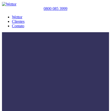
0800 085 3999
Wettor
Clientes
Contato