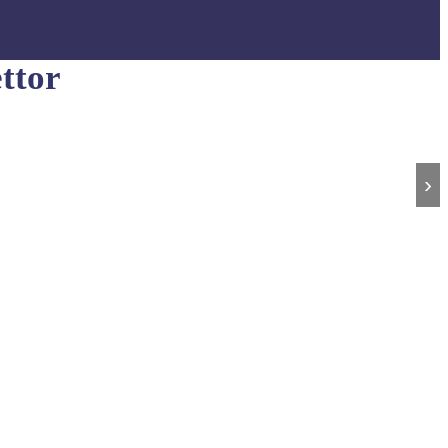
ttor
›