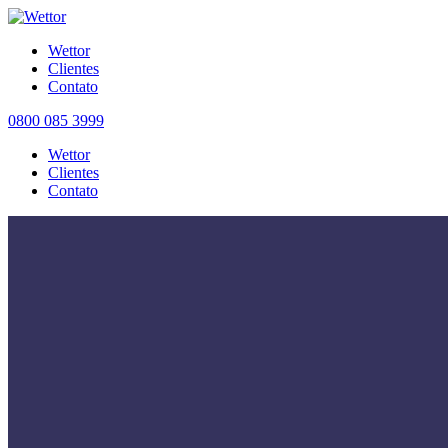
Wettor
Clientes
Contato
0800 085 3999
Wettor
Clientes
Contato