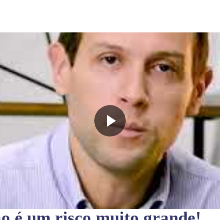
ão
é um risco muito grande!