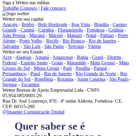
Siga a Wettor nas mídias
Trabalhe Conosco
|
Fale conosco
Wettor em sua capital
Aracaju
-
Belém
-
Belo Horizonte
-
Boa Vista
-
Brasília
-
Campo
Grande
-
Cuiabá
-
Curitiba
-
Florianópolis
-
Fortaleza
-
Goiânia
-
João Pessoa
-
Macapá
-
Maceió
-
Manaus
-
Natal
-
Palmas
-
Porto
Alegre
-
Porto Velho
-
Recife
-
Rio Branco
-
Rio de Janeiro
-
Salvador
-
São Luís
-
São Paulo
-
Teresina
-
Vitória
Wettor no seu Estado
Acre
-
Alagoas
-
Amapá
-
Amazonas
-
Bahia
-
Ceará
-
Distrito
Federal
-
Espírito Santo
-
Goiás
-
Maranhão
-
Mato Grosso
-
Mato
Grosso do Sul
-
Minas Gerais
-
Pará
-
Paraíba
-
Paraná
-
Pernambuco
-
Piauí
-
Rio de Janeiro
-
Rio Grande do Norte
-
Rio
Grande do Sul
-
Rondônia
-
Roraima
-
Santa Catarina
-
São Paulo
-
Sergipe
-
Tocantins
Wettor Bureau de Apoio Empresarial Ltda - CNPJ:
05.954.685/0001-29
Rua Dr. José Lourenço, 870 - 4º andar Aldeota, Fortaleza- CE,
CEP: 60115-280
@Imagine Comunicação Digital
Quer saber se é