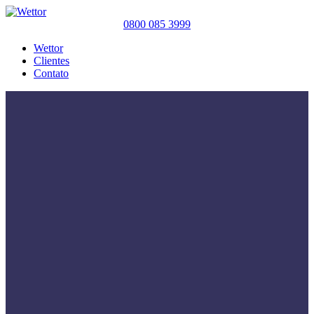
0800 085 3999
Wettor
Clientes
Contato