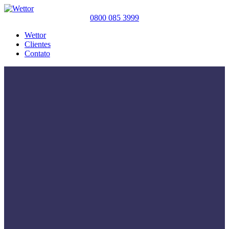
0800 085 3999
Wettor
Clientes
Contato