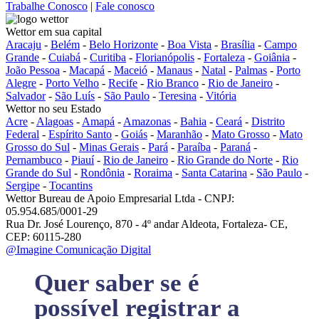
Trabalhe Conosco
|
Fale conosco
Wettor em sua capital
Aracaju
-
Belém
-
Belo Horizonte
-
Boa Vista
-
Brasília
-
Campo
Grande
-
Cuiabá
-
Curitiba
-
Florianópolis
-
Fortaleza
-
Goiânia
-
João Pessoa
-
Macapá
-
Maceió
-
Manaus
-
Natal
-
Palmas
-
Porto
Alegre
-
Porto Velho
-
Recife
-
Rio Branco
-
Rio de Janeiro
-
Salvador
-
São Luís
-
São Paulo
-
Teresina
-
Vitória
Wettor no seu Estado
Acre
-
Alagoas
-
Amapá
-
Amazonas
-
Bahia
-
Ceará
-
Distrito
Federal
-
Espírito Santo
-
Goiás
-
Maranhão
-
Mato Grosso
-
Mato
Grosso do Sul
-
Minas Gerais
-
Pará
-
Paraíba
-
Paraná
-
Pernambuco
-
Piauí
-
Rio de Janeiro
-
Rio Grande do Norte
-
Rio
Grande do Sul
-
Rondônia
-
Roraima
-
Santa Catarina
-
São Paulo
-
Sergipe
-
Tocantins
Wettor Bureau de Apoio Empresarial Ltda - CNPJ:
05.954.685/0001-29
Rua Dr. José Lourenço, 870 - 4º andar Aldeota, Fortaleza- CE,
CEP: 60115-280
@Imagine Comunicação Digital
Quer saber se é
possível registrar a