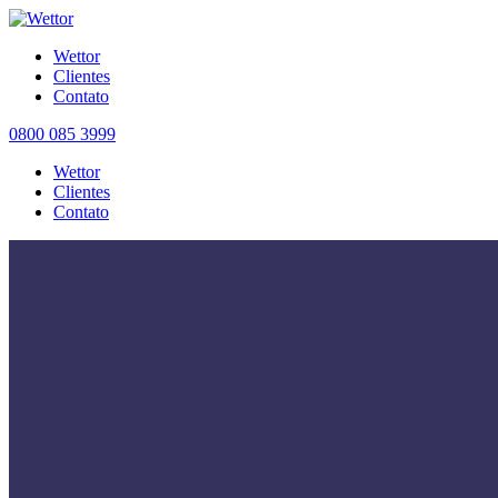
Wettor
Clientes
Contato
0800 085 3999
Wettor
Clientes
Contato