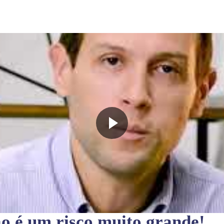
ão
é um risco muito grande!