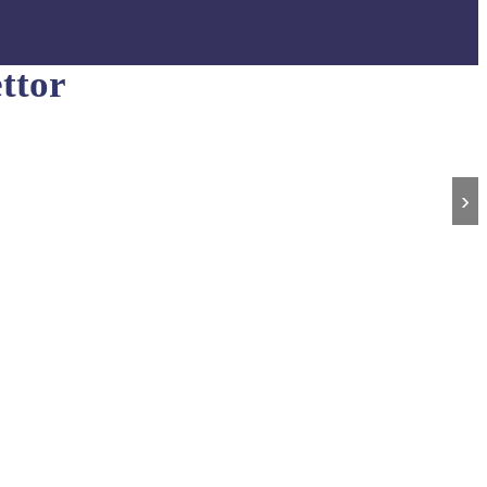
ttor
›