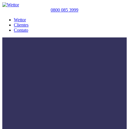
0800 085 3999
Wettor
Clientes
Contato