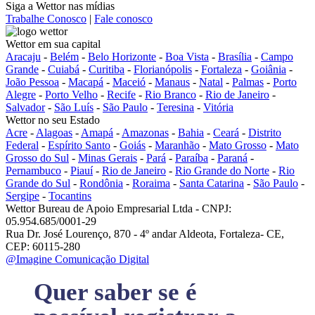
Siga a Wettor nas mídias
Trabalhe Conosco
|
Fale conosco
Wettor em sua capital
Aracaju
-
Belém
-
Belo Horizonte
-
Boa Vista
-
Brasília
-
Campo
Grande
-
Cuiabá
-
Curitiba
-
Florianópolis
-
Fortaleza
-
Goiânia
-
João Pessoa
-
Macapá
-
Maceió
-
Manaus
-
Natal
-
Palmas
-
Porto
Alegre
-
Porto Velho
-
Recife
-
Rio Branco
-
Rio de Janeiro
-
Salvador
-
São Luís
-
São Paulo
-
Teresina
-
Vitória
Wettor no seu Estado
Acre
-
Alagoas
-
Amapá
-
Amazonas
-
Bahia
-
Ceará
-
Distrito
Federal
-
Espírito Santo
-
Goiás
-
Maranhão
-
Mato Grosso
-
Mato
Grosso do Sul
-
Minas Gerais
-
Pará
-
Paraíba
-
Paraná
-
Pernambuco
-
Piauí
-
Rio de Janeiro
-
Rio Grande do Norte
-
Rio
Grande do Sul
-
Rondônia
-
Roraima
-
Santa Catarina
-
São Paulo
-
Sergipe
-
Tocantins
Wettor Bureau de Apoio Empresarial Ltda - CNPJ:
05.954.685/0001-29
Rua Dr. José Lourenço, 870 - 4º andar Aldeota, Fortaleza- CE,
CEP: 60115-280
@Imagine Comunicação Digital
Quer saber se é