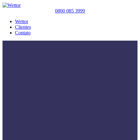
0800 085 3999
Wettor
Clientes
Contato