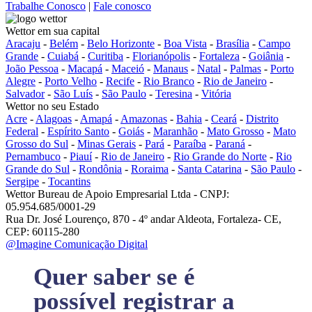
Trabalhe Conosco
|
Fale conosco
Wettor em sua capital
Aracaju
-
Belém
-
Belo Horizonte
-
Boa Vista
-
Brasília
-
Campo
Grande
-
Cuiabá
-
Curitiba
-
Florianópolis
-
Fortaleza
-
Goiânia
-
João Pessoa
-
Macapá
-
Maceió
-
Manaus
-
Natal
-
Palmas
-
Porto
Alegre
-
Porto Velho
-
Recife
-
Rio Branco
-
Rio de Janeiro
-
Salvador
-
São Luís
-
São Paulo
-
Teresina
-
Vitória
Wettor no seu Estado
Acre
-
Alagoas
-
Amapá
-
Amazonas
-
Bahia
-
Ceará
-
Distrito
Federal
-
Espírito Santo
-
Goiás
-
Maranhão
-
Mato Grosso
-
Mato
Grosso do Sul
-
Minas Gerais
-
Pará
-
Paraíba
-
Paraná
-
Pernambuco
-
Piauí
-
Rio de Janeiro
-
Rio Grande do Norte
-
Rio
Grande do Sul
-
Rondônia
-
Roraima
-
Santa Catarina
-
São Paulo
-
Sergipe
-
Tocantins
Wettor Bureau de Apoio Empresarial Ltda - CNPJ:
05.954.685/0001-29
Rua Dr. José Lourenço, 870 - 4º andar Aldeota, Fortaleza- CE,
CEP: 60115-280
@Imagine Comunicação Digital
Quer saber se é
possível registrar a