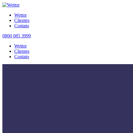
Wettor
Clientes
Contato
0800 085 3999
Wettor
Clientes
Contato