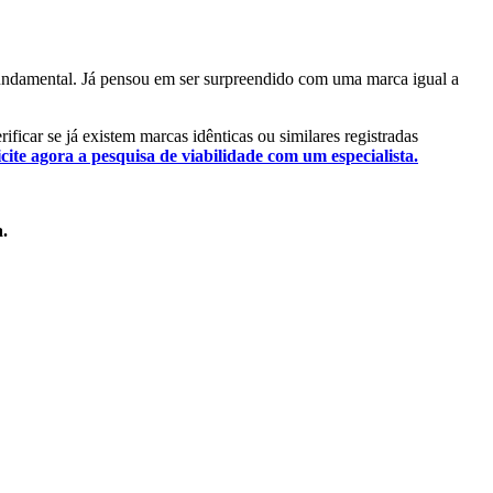
 fundamental. Já pensou em ser surpreendido com uma marca igual a
ificar se já existem marcas idênticas ou similares registradas
icite agora a pesquisa de viabilidade com um especialista.
a.