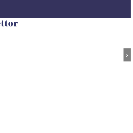
ttor
›