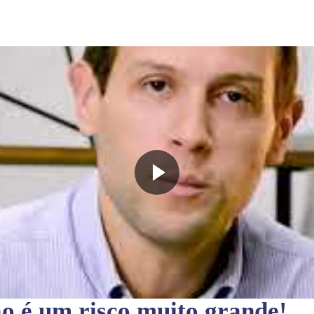
ão
é um risco muito grande!