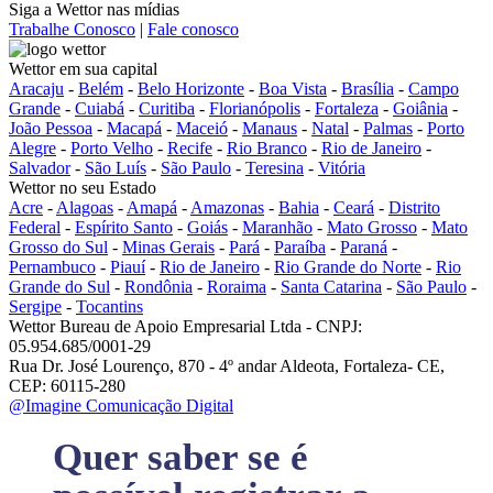
Siga a Wettor nas mídias
Trabalhe Conosco
|
Fale conosco
Wettor em sua capital
Aracaju
-
Belém
-
Belo Horizonte
-
Boa Vista
-
Brasília
-
Campo
Grande
-
Cuiabá
-
Curitiba
-
Florianópolis
-
Fortaleza
-
Goiânia
-
João Pessoa
-
Macapá
-
Maceió
-
Manaus
-
Natal
-
Palmas
-
Porto
Alegre
-
Porto Velho
-
Recife
-
Rio Branco
-
Rio de Janeiro
-
Salvador
-
São Luís
-
São Paulo
-
Teresina
-
Vitória
Wettor no seu Estado
Acre
-
Alagoas
-
Amapá
-
Amazonas
-
Bahia
-
Ceará
-
Distrito
Federal
-
Espírito Santo
-
Goiás
-
Maranhão
-
Mato Grosso
-
Mato
Grosso do Sul
-
Minas Gerais
-
Pará
-
Paraíba
-
Paraná
-
Pernambuco
-
Piauí
-
Rio de Janeiro
-
Rio Grande do Norte
-
Rio
Grande do Sul
-
Rondônia
-
Roraima
-
Santa Catarina
-
São Paulo
-
Sergipe
-
Tocantins
Wettor Bureau de Apoio Empresarial Ltda - CNPJ:
05.954.685/0001-29
Rua Dr. José Lourenço, 870 - 4º andar Aldeota, Fortaleza- CE,
CEP: 60115-280
@Imagine Comunicação Digital
Quer saber se é