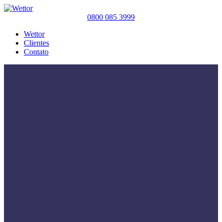
0800 085 3999
Wettor
Clientes
Contato