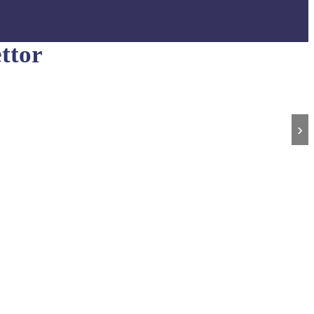
ttor
›