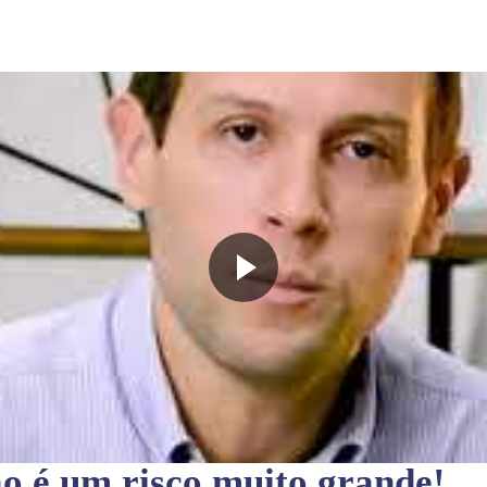
ão
é um risco muito grande!