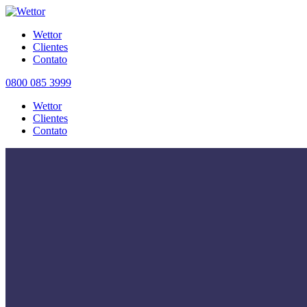
Wettor
Clientes
Contato
0800 085 3999
Wettor
Clientes
Contato