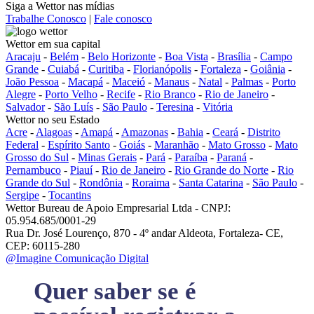
Siga a Wettor nas mídias
Trabalhe Conosco
|
Fale conosco
Wettor em sua capital
Aracaju
-
Belém
-
Belo Horizonte
-
Boa Vista
-
Brasília
-
Campo
Grande
-
Cuiabá
-
Curitiba
-
Florianópolis
-
Fortaleza
-
Goiânia
-
João Pessoa
-
Macapá
-
Maceió
-
Manaus
-
Natal
-
Palmas
-
Porto
Alegre
-
Porto Velho
-
Recife
-
Rio Branco
-
Rio de Janeiro
-
Salvador
-
São Luís
-
São Paulo
-
Teresina
-
Vitória
Wettor no seu Estado
Acre
-
Alagoas
-
Amapá
-
Amazonas
-
Bahia
-
Ceará
-
Distrito
Federal
-
Espírito Santo
-
Goiás
-
Maranhão
-
Mato Grosso
-
Mato
Grosso do Sul
-
Minas Gerais
-
Pará
-
Paraíba
-
Paraná
-
Pernambuco
-
Piauí
-
Rio de Janeiro
-
Rio Grande do Norte
-
Rio
Grande do Sul
-
Rondônia
-
Roraima
-
Santa Catarina
-
São Paulo
-
Sergipe
-
Tocantins
Wettor Bureau de Apoio Empresarial Ltda - CNPJ:
05.954.685/0001-29
Rua Dr. José Lourenço, 870 - 4º andar Aldeota, Fortaleza- CE,
CEP: 60115-280
@Imagine Comunicação Digital
Quer saber se é