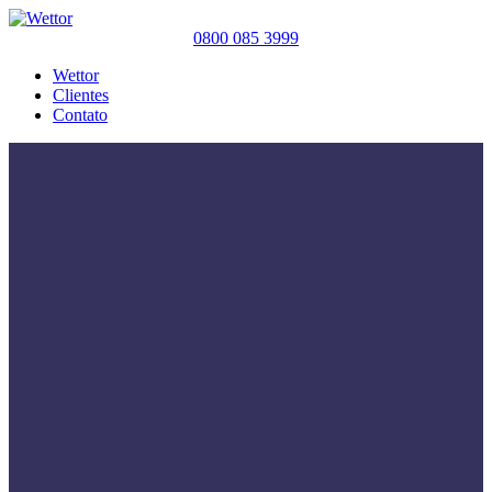
0800 085 3999
Wettor
Clientes
Contato