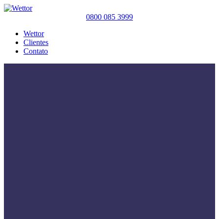
0800 085 3999
Wettor
Clientes
Contato