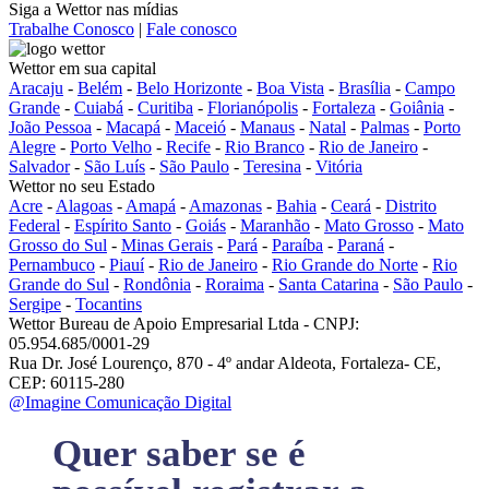
Siga a Wettor nas mídias
Trabalhe Conosco
|
Fale conosco
Wettor em sua capital
Aracaju
-
Belém
-
Belo Horizonte
-
Boa Vista
-
Brasília
-
Campo
Grande
-
Cuiabá
-
Curitiba
-
Florianópolis
-
Fortaleza
-
Goiânia
-
João Pessoa
-
Macapá
-
Maceió
-
Manaus
-
Natal
-
Palmas
-
Porto
Alegre
-
Porto Velho
-
Recife
-
Rio Branco
-
Rio de Janeiro
-
Salvador
-
São Luís
-
São Paulo
-
Teresina
-
Vitória
Wettor no seu Estado
Acre
-
Alagoas
-
Amapá
-
Amazonas
-
Bahia
-
Ceará
-
Distrito
Federal
-
Espírito Santo
-
Goiás
-
Maranhão
-
Mato Grosso
-
Mato
Grosso do Sul
-
Minas Gerais
-
Pará
-
Paraíba
-
Paraná
-
Pernambuco
-
Piauí
-
Rio de Janeiro
-
Rio Grande do Norte
-
Rio
Grande do Sul
-
Rondônia
-
Roraima
-
Santa Catarina
-
São Paulo
-
Sergipe
-
Tocantins
Wettor Bureau de Apoio Empresarial Ltda - CNPJ:
05.954.685/0001-29
Rua Dr. José Lourenço, 870 - 4º andar Aldeota, Fortaleza- CE,
CEP: 60115-280
@Imagine Comunicação Digital
Quer saber se é