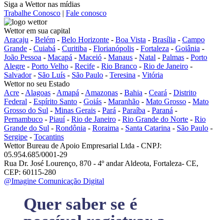
Siga a Wettor nas mídias
Trabalhe Conosco
|
Fale conosco
Wettor em sua capital
Aracaju
-
Belém
-
Belo Horizonte
-
Boa Vista
-
Brasília
-
Campo
Grande
-
Cuiabá
-
Curitiba
-
Florianópolis
-
Fortaleza
-
Goiânia
-
João Pessoa
-
Macapá
-
Maceió
-
Manaus
-
Natal
-
Palmas
-
Porto
Alegre
-
Porto Velho
-
Recife
-
Rio Branco
-
Rio de Janeiro
-
Salvador
-
São Luís
-
São Paulo
-
Teresina
-
Vitória
Wettor no seu Estado
Acre
-
Alagoas
-
Amapá
-
Amazonas
-
Bahia
-
Ceará
-
Distrito
Federal
-
Espírito Santo
-
Goiás
-
Maranhão
-
Mato Grosso
-
Mato
Grosso do Sul
-
Minas Gerais
-
Pará
-
Paraíba
-
Paraná
-
Pernambuco
-
Piauí
-
Rio de Janeiro
-
Rio Grande do Norte
-
Rio
Grande do Sul
-
Rondônia
-
Roraima
-
Santa Catarina
-
São Paulo
-
Sergipe
-
Tocantins
Wettor Bureau de Apoio Empresarial Ltda - CNPJ:
05.954.685/0001-29
Rua Dr. José Lourenço, 870 - 4º andar Aldeota, Fortaleza- CE,
CEP: 60115-280
@Imagine Comunicação Digital
Quer saber se é