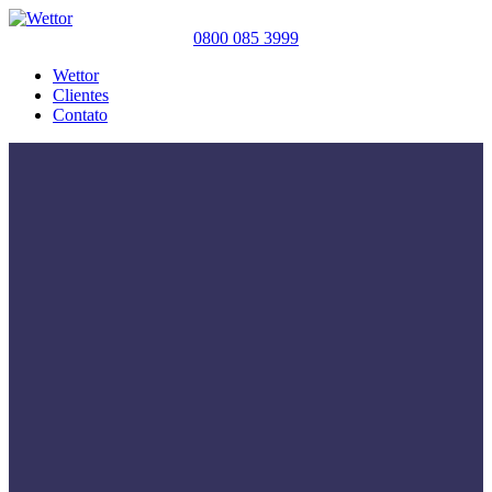
0800 085 3999
Wettor
Clientes
Contato