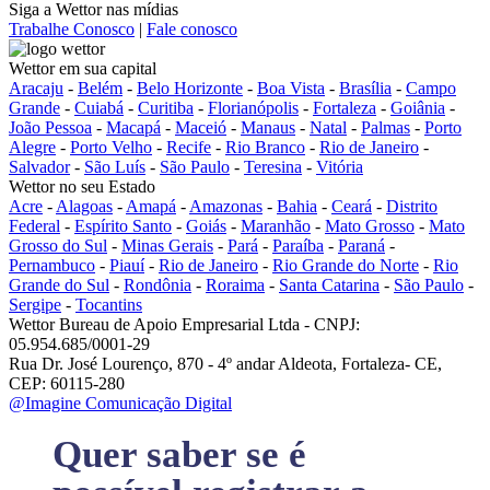
Siga a Wettor nas mídias
Trabalhe Conosco
|
Fale conosco
Wettor em sua capital
Aracaju
-
Belém
-
Belo Horizonte
-
Boa Vista
-
Brasília
-
Campo
Grande
-
Cuiabá
-
Curitiba
-
Florianópolis
-
Fortaleza
-
Goiânia
-
João Pessoa
-
Macapá
-
Maceió
-
Manaus
-
Natal
-
Palmas
-
Porto
Alegre
-
Porto Velho
-
Recife
-
Rio Branco
-
Rio de Janeiro
-
Salvador
-
São Luís
-
São Paulo
-
Teresina
-
Vitória
Wettor no seu Estado
Acre
-
Alagoas
-
Amapá
-
Amazonas
-
Bahia
-
Ceará
-
Distrito
Federal
-
Espírito Santo
-
Goiás
-
Maranhão
-
Mato Grosso
-
Mato
Grosso do Sul
-
Minas Gerais
-
Pará
-
Paraíba
-
Paraná
-
Pernambuco
-
Piauí
-
Rio de Janeiro
-
Rio Grande do Norte
-
Rio
Grande do Sul
-
Rondônia
-
Roraima
-
Santa Catarina
-
São Paulo
-
Sergipe
-
Tocantins
Wettor Bureau de Apoio Empresarial Ltda - CNPJ:
05.954.685/0001-29
Rua Dr. José Lourenço, 870 - 4º andar Aldeota, Fortaleza- CE,
CEP: 60115-280
@Imagine Comunicação Digital
Quer saber se é