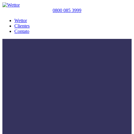
0800 085 3999
Wettor
Clientes
Contato