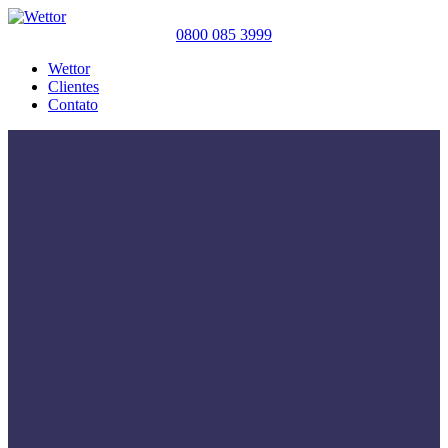
0800 085 3999
Wettor
Clientes
Contato