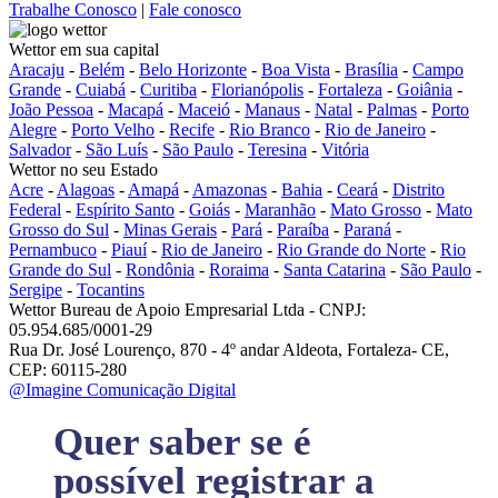
Trabalhe Conosco
|
Fale conosco
Wettor em sua capital
Aracaju
-
Belém
-
Belo Horizonte
-
Boa Vista
-
Brasília
-
Campo
Grande
-
Cuiabá
-
Curitiba
-
Florianópolis
-
Fortaleza
-
Goiânia
-
João Pessoa
-
Macapá
-
Maceió
-
Manaus
-
Natal
-
Palmas
-
Porto
Alegre
-
Porto Velho
-
Recife
-
Rio Branco
-
Rio de Janeiro
-
Salvador
-
São Luís
-
São Paulo
-
Teresina
-
Vitória
Wettor no seu Estado
Acre
-
Alagoas
-
Amapá
-
Amazonas
-
Bahia
-
Ceará
-
Distrito
Federal
-
Espírito Santo
-
Goiás
-
Maranhão
-
Mato Grosso
-
Mato
Grosso do Sul
-
Minas Gerais
-
Pará
-
Paraíba
-
Paraná
-
Pernambuco
-
Piauí
-
Rio de Janeiro
-
Rio Grande do Norte
-
Rio
Grande do Sul
-
Rondônia
-
Roraima
-
Santa Catarina
-
São Paulo
-
Sergipe
-
Tocantins
Wettor Bureau de Apoio Empresarial Ltda - CNPJ:
05.954.685/0001-29
Rua Dr. José Lourenço, 870 - 4º andar Aldeota, Fortaleza- CE,
CEP: 60115-280
@Imagine Comunicação Digital
Quer saber se é
possível registrar a