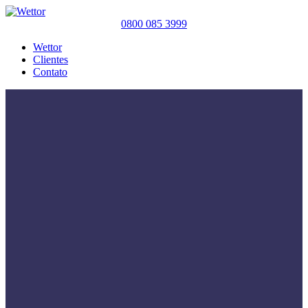
0800 085 3999
Wettor
Clientes
Contato