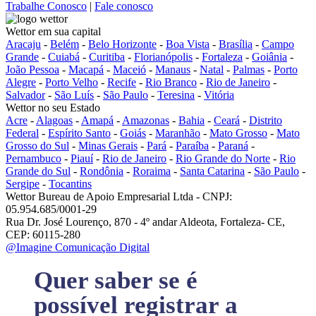
Trabalhe Conosco
|
Fale conosco
Wettor em sua capital
Aracaju
-
Belém
-
Belo Horizonte
-
Boa Vista
-
Brasília
-
Campo
Grande
-
Cuiabá
-
Curitiba
-
Florianópolis
-
Fortaleza
-
Goiânia
-
João Pessoa
-
Macapá
-
Maceió
-
Manaus
-
Natal
-
Palmas
-
Porto
Alegre
-
Porto Velho
-
Recife
-
Rio Branco
-
Rio de Janeiro
-
Salvador
-
São Luís
-
São Paulo
-
Teresina
-
Vitória
Wettor no seu Estado
Acre
-
Alagoas
-
Amapá
-
Amazonas
-
Bahia
-
Ceará
-
Distrito
Federal
-
Espírito Santo
-
Goiás
-
Maranhão
-
Mato Grosso
-
Mato
Grosso do Sul
-
Minas Gerais
-
Pará
-
Paraíba
-
Paraná
-
Pernambuco
-
Piauí
-
Rio de Janeiro
-
Rio Grande do Norte
-
Rio
Grande do Sul
-
Rondônia
-
Roraima
-
Santa Catarina
-
São Paulo
-
Sergipe
-
Tocantins
Wettor Bureau de Apoio Empresarial Ltda - CNPJ:
05.954.685/0001-29
Rua Dr. José Lourenço, 870 - 4º andar Aldeota, Fortaleza- CE,
CEP: 60115-280
@Imagine Comunicação Digital
Quer saber se é
possível registrar a