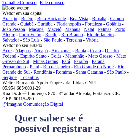
Trabalhe Conosco
|
Fale conosco
Wettor em sua capital
Aracaju
-
Belém
-
Belo Horizonte
-
Boa Vista
-
Brasília
-
Campo
Grande
-
Cuiabá
-
Curitiba
-
Florianópolis
-
Fortaleza
-
Goiânia
-
João Pessoa
-
Macapá
-
Maceió
-
Manaus
-
Natal
-
Palmas
-
Porto
Alegre
-
Porto Velho
-
Recife
-
Rio Branco
-
Rio de Janeiro
-
Salvador
-
São Luís
-
São Paulo
-
Teresina
-
Vitória
Wettor no seu Estado
Acre
-
Alagoas
-
Amapá
-
Amazonas
-
Bahia
-
Ceará
-
Distrito
Federal
-
Espírito Santo
-
Goiás
-
Maranhão
-
Mato Grosso
-
Mato
Grosso do Sul
-
Minas Gerais
-
Pará
-
Paraíba
-
Paraná
-
Pernambuco
-
Piauí
-
Rio de Janeiro
-
Rio Grande do Norte
-
Rio
Grande do Sul
-
Rondônia
-
Roraima
-
Santa Catarina
-
São Paulo
-
Sergipe
-
Tocantins
Wettor Bureau de Apoio Empresarial Ltda - CNPJ:
05.954.685/0001-29
Rua Dr. José Lourenço, 870 - 4º andar Aldeota, Fortaleza- CE,
CEP: 60115-280
@Imagine Comunicação Digital
Quer saber se é
possível registrar a