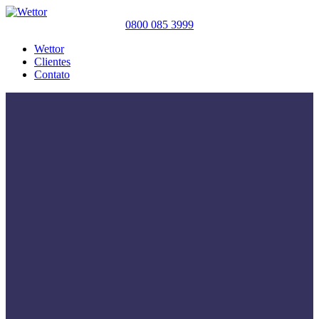
0800 085 3999
Wettor
Clientes
Contato