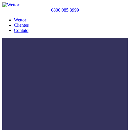
0800 085 3999
Wettor
Clientes
Contato