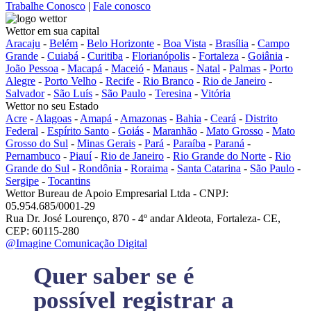
Trabalhe Conosco
|
Fale conosco
Wettor em sua capital
Aracaju
-
Belém
-
Belo Horizonte
-
Boa Vista
-
Brasília
-
Campo
Grande
-
Cuiabá
-
Curitiba
-
Florianópolis
-
Fortaleza
-
Goiânia
-
João Pessoa
-
Macapá
-
Maceió
-
Manaus
-
Natal
-
Palmas
-
Porto
Alegre
-
Porto Velho
-
Recife
-
Rio Branco
-
Rio de Janeiro
-
Salvador
-
São Luís
-
São Paulo
-
Teresina
-
Vitória
Wettor no seu Estado
Acre
-
Alagoas
-
Amapá
-
Amazonas
-
Bahia
-
Ceará
-
Distrito
Federal
-
Espírito Santo
-
Goiás
-
Maranhão
-
Mato Grosso
-
Mato
Grosso do Sul
-
Minas Gerais
-
Pará
-
Paraíba
-
Paraná
-
Pernambuco
-
Piauí
-
Rio de Janeiro
-
Rio Grande do Norte
-
Rio
Grande do Sul
-
Rondônia
-
Roraima
-
Santa Catarina
-
São Paulo
-
Sergipe
-
Tocantins
Wettor Bureau de Apoio Empresarial Ltda - CNPJ:
05.954.685/0001-29
Rua Dr. José Lourenço, 870 - 4º andar Aldeota, Fortaleza- CE,
CEP: 60115-280
@Imagine Comunicação Digital
Quer saber se é
possível registrar a