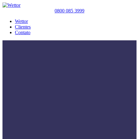
0800 085 3999
Wettor
Clientes
Contato