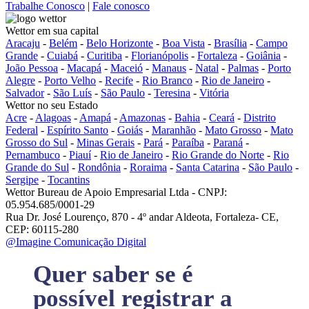
Trabalhe Conosco
|
Fale conosco
Wettor em sua capital
Aracaju
-
Belém
-
Belo Horizonte
-
Boa Vista
-
Brasília
-
Campo
Grande
-
Cuiabá
-
Curitiba
-
Florianópolis
-
Fortaleza
-
Goiânia
-
João Pessoa
-
Macapá
-
Maceió
-
Manaus
-
Natal
-
Palmas
-
Porto
Alegre
-
Porto Velho
-
Recife
-
Rio Branco
-
Rio de Janeiro
-
Salvador
-
São Luís
-
São Paulo
-
Teresina
-
Vitória
Wettor no seu Estado
Acre
-
Alagoas
-
Amapá
-
Amazonas
-
Bahia
-
Ceará
-
Distrito
Federal
-
Espírito Santo
-
Goiás
-
Maranhão
-
Mato Grosso
-
Mato
Grosso do Sul
-
Minas Gerais
-
Pará
-
Paraíba
-
Paraná
-
Pernambuco
-
Piauí
-
Rio de Janeiro
-
Rio Grande do Norte
-
Rio
Grande do Sul
-
Rondônia
-
Roraima
-
Santa Catarina
-
São Paulo
-
Sergipe
-
Tocantins
Wettor Bureau de Apoio Empresarial Ltda - CNPJ:
05.954.685/0001-29
Rua Dr. José Lourenço, 870 - 4º andar Aldeota, Fortaleza- CE,
CEP: 60115-280
@Imagine Comunicação Digital
Quer saber se é
possível registrar a