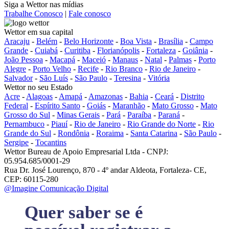
Siga a Wettor nas mídias
Trabalhe Conosco
|
Fale conosco
Wettor em sua capital
Aracaju
-
Belém
-
Belo Horizonte
-
Boa Vista
-
Brasília
-
Campo
Grande
-
Cuiabá
-
Curitiba
-
Florianópolis
-
Fortaleza
-
Goiânia
-
João Pessoa
-
Macapá
-
Maceió
-
Manaus
-
Natal
-
Palmas
-
Porto
Alegre
-
Porto Velho
-
Recife
-
Rio Branco
-
Rio de Janeiro
-
Salvador
-
São Luís
-
São Paulo
-
Teresina
-
Vitória
Wettor no seu Estado
Acre
-
Alagoas
-
Amapá
-
Amazonas
-
Bahia
-
Ceará
-
Distrito
Federal
-
Espírito Santo
-
Goiás
-
Maranhão
-
Mato Grosso
-
Mato
Grosso do Sul
-
Minas Gerais
-
Pará
-
Paraíba
-
Paraná
-
Pernambuco
-
Piauí
-
Rio de Janeiro
-
Rio Grande do Norte
-
Rio
Grande do Sul
-
Rondônia
-
Roraima
-
Santa Catarina
-
São Paulo
-
Sergipe
-
Tocantins
Wettor Bureau de Apoio Empresarial Ltda - CNPJ:
05.954.685/0001-29
Rua Dr. José Lourenço, 870 - 4º andar Aldeota, Fortaleza- CE,
CEP: 60115-280
@Imagine Comunicação Digital
Quer saber se é