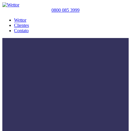
0800 085 3999
Wettor
Clientes
Contato