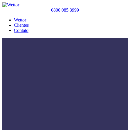
0800 085 3999
Wettor
Clientes
Contato