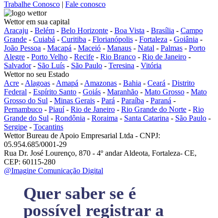
Trabalhe Conosco
|
Fale conosco
Wettor em sua capital
Aracaju
-
Belém
-
Belo Horizonte
-
Boa Vista
-
Brasília
-
Campo
Grande
-
Cuiabá
-
Curitiba
-
Florianópolis
-
Fortaleza
-
Goiânia
-
João Pessoa
-
Macapá
-
Maceió
-
Manaus
-
Natal
-
Palmas
-
Porto
Alegre
-
Porto Velho
-
Recife
-
Rio Branco
-
Rio de Janeiro
-
Salvador
-
São Luís
-
São Paulo
-
Teresina
-
Vitória
Wettor no seu Estado
Acre
-
Alagoas
-
Amapá
-
Amazonas
-
Bahia
-
Ceará
-
Distrito
Federal
-
Espírito Santo
-
Goiás
-
Maranhão
-
Mato Grosso
-
Mato
Grosso do Sul
-
Minas Gerais
-
Pará
-
Paraíba
-
Paraná
-
Pernambuco
-
Piauí
-
Rio de Janeiro
-
Rio Grande do Norte
-
Rio
Grande do Sul
-
Rondônia
-
Roraima
-
Santa Catarina
-
São Paulo
-
Sergipe
-
Tocantins
Wettor Bureau de Apoio Empresarial Ltda - CNPJ:
05.954.685/0001-29
Rua Dr. José Lourenço, 870 - 4º andar Aldeota, Fortaleza- CE,
CEP: 60115-280
@Imagine Comunicação Digital
Quer saber se é
possível registrar a