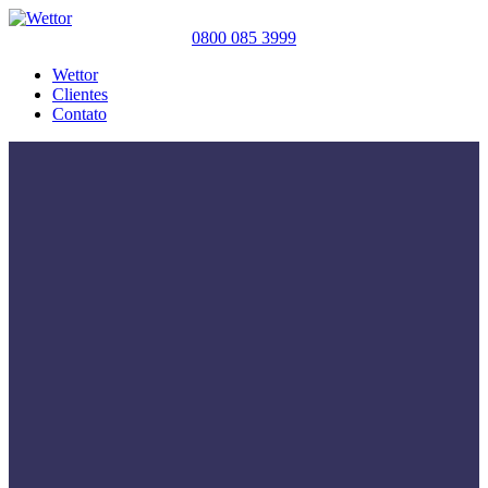
0800 085 3999
Wettor
Clientes
Contato