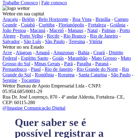
Trabalhe Conosco
|
Fale conosco
Wettor em sua capital
Aracaju
-
Belém
-
Belo Horizonte
-
Boa Vista
-
Brasília
-
Campo
Grande
-
Cuiabá
-
Curitiba
-
Florianópolis
-
Fortaleza
-
Goiânia
-
João Pessoa
-
Macapá
-
Maceió
-
Manaus
-
Natal
-
Palmas
-
Porto
Alegre
-
Porto Velho
-
Recife
-
Rio Branco
-
Rio de Janeiro
-
Salvador
-
São Luís
-
São Paulo
-
Teresina
-
Vitória
Wettor no seu Estado
Acre
-
Alagoas
-
Amapá
-
Amazonas
-
Bahia
-
Ceará
-
Distrito
Federal
-
Espírito Santo
-
Goiás
-
Maranhão
-
Mato Grosso
-
Mato
Grosso do Sul
-
Minas Gerais
-
Pará
-
Paraíba
-
Paraná
-
Pernambuco
-
Piauí
-
Rio de Janeiro
-
Rio Grande do Norte
-
Rio
Grande do Sul
-
Rondônia
-
Roraima
-
Santa Catarina
-
São Paulo
-
Sergipe
-
Tocantins
Wettor Bureau de Apoio Empresarial Ltda - CNPJ:
05.954.685/0001-29
Rua Dr. José Lourenço, 870 - 4º andar Aldeota, Fortaleza- CE,
CEP: 60115-280
@Imagine Comunicação Digital
Quer saber se é
possível registrar a