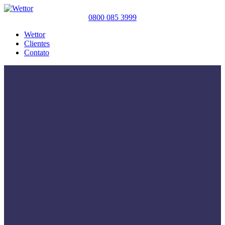
0800 085 3999
Wettor
Clientes
Contato