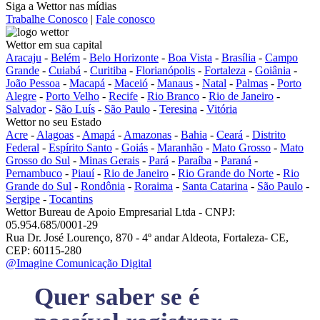
Siga a Wettor nas mídias
Trabalhe Conosco
|
Fale conosco
Wettor em sua capital
Aracaju
-
Belém
-
Belo Horizonte
-
Boa Vista
-
Brasília
-
Campo
Grande
-
Cuiabá
-
Curitiba
-
Florianópolis
-
Fortaleza
-
Goiânia
-
João Pessoa
-
Macapá
-
Maceió
-
Manaus
-
Natal
-
Palmas
-
Porto
Alegre
-
Porto Velho
-
Recife
-
Rio Branco
-
Rio de Janeiro
-
Salvador
-
São Luís
-
São Paulo
-
Teresina
-
Vitória
Wettor no seu Estado
Acre
-
Alagoas
-
Amapá
-
Amazonas
-
Bahia
-
Ceará
-
Distrito
Federal
-
Espírito Santo
-
Goiás
-
Maranhão
-
Mato Grosso
-
Mato
Grosso do Sul
-
Minas Gerais
-
Pará
-
Paraíba
-
Paraná
-
Pernambuco
-
Piauí
-
Rio de Janeiro
-
Rio Grande do Norte
-
Rio
Grande do Sul
-
Rondônia
-
Roraima
-
Santa Catarina
-
São Paulo
-
Sergipe
-
Tocantins
Wettor Bureau de Apoio Empresarial Ltda - CNPJ:
05.954.685/0001-29
Rua Dr. José Lourenço, 870 - 4º andar Aldeota, Fortaleza- CE,
CEP: 60115-280
@Imagine Comunicação Digital
Quer saber se é